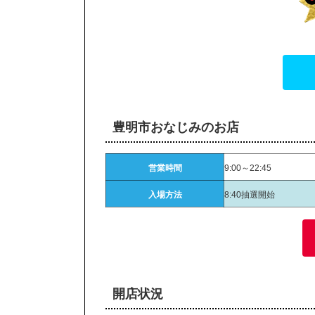
豊明市おなじみのお店
営業時間
9:00～22:45
入場方法
8:40抽選開始
開店状況