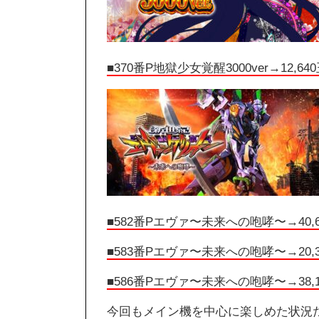
■370番P地獄少女覚醒3000ver
→12,64
■582番Pエヴァ〜未来への咆哮〜
→40,
■583番Pエヴァ〜未来への咆哮〜→20,3
■586番Pエヴァ〜未来への咆哮〜
→38,
今回もメイン機を中心に楽しめた状況