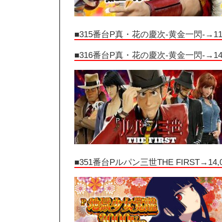
■315番台P真・花の慶次-黄金一閃-→11,
■316番台P真・花の慶次-黄金一閃-→14,
■351番台Pルパン三世THE FIRST→14,