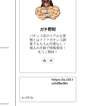
ガチ野郎
パチンコ店のリアルな実
態とは？？？ガチンコ調
査でもちろん忖度なし！
個人の主観で情報発信！
乞うご期待！
https://a.r10.t
o/h8BeWv
a.r10.to