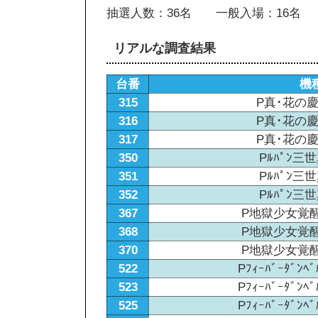
抽選人数：36名 一般入場：16名
リアルな調査結果
台番
機
315
P真･花の慶次
316
P真･花の慶次
317
P真･花の慶次
350
Pﾙﾊﾟﾝ三世
351
Pﾙﾊﾟﾝ三世
352
Pﾙﾊﾟﾝ三世
367
P地獄少女覚醒30
368
P地獄少女覚醒30
370
P地獄少女覚醒30
522
Pﾌｨｰﾊﾞｰﾀﾞﾝ
523
Pﾌｨｰﾊﾞｰﾀﾞﾝ
525
Pﾌｨｰﾊﾞｰﾀﾞﾝ