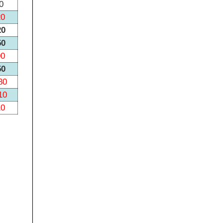
0
20
20
50
90
50
80
10
10