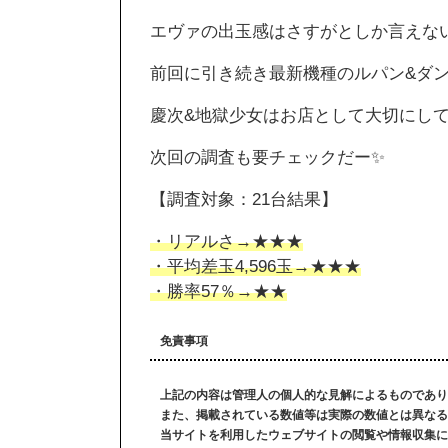
エヴァの出玉感はさすがとしか言えな
前回に引き続き最新機種のルパン&ダ
慶次&地獄少女はお店として大切にし
次回の調査も要チェックだー✨
【調査対象：21台結果】
・リアルさ→★★★
・平均差玉4,596玉→★★★
・勝率57％→★★
免責事項
上記の内容は管理人の個人的な見解によるものであり
また、掲載されている数値等は実際の数値とは異なる
当サイトを利用したウェブサイトの閲覧や情報収集に