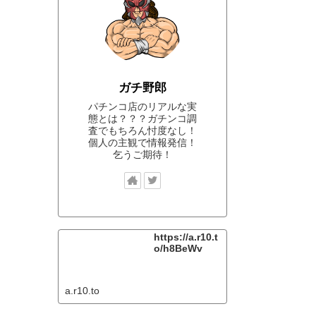
ガチ野郎
パチンコ店のリアルな実
態とは？？？ガチンコ調
査でもちろん忖度なし！
個人の主観で情報発信！
乞うご期待！
https://a.r10.t
o/h8BeWv
a.r10.to