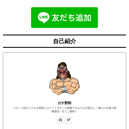
自己紹介
ガチ野郎
パチンコ店のリアルな実態とは？？？ガチンコ調査でもちろん忖度なし！個人の主観で情
報発信！乞うご期待！