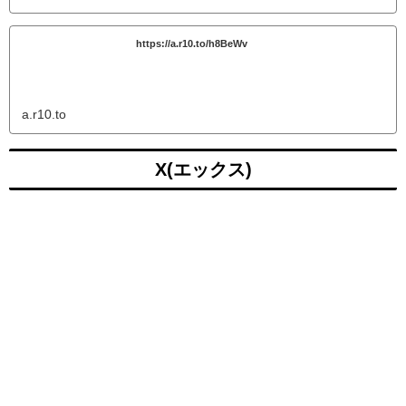
https://a.r10.to/h8BeWv
a.r10.to
X(エックス)