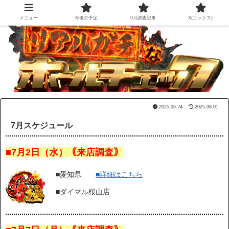
メニュー
今後の予定
9月調査記事
X(エックス)
2025.06.24
2025.08.01
7月スケジュール
■7月2日（水）｟来店調査｠
■愛知県
■詳細はこちら
■ダイマル桜山店