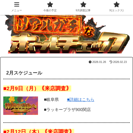
メニュー
今後の予定
9月調査記事
X(エックス)
2026.01.26
2026.02.23
2月スケジュール
■2月9日（月）｟来店調査｠
■岐阜県
■詳細はこちら
■ラッキープラザ900関店
■2月12日（木）｟来店調査｠