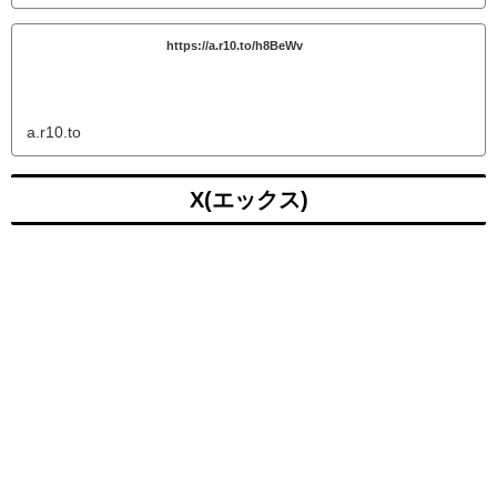
https://a.r10.to/h8BeWv
a.r10.to
X(エックス)