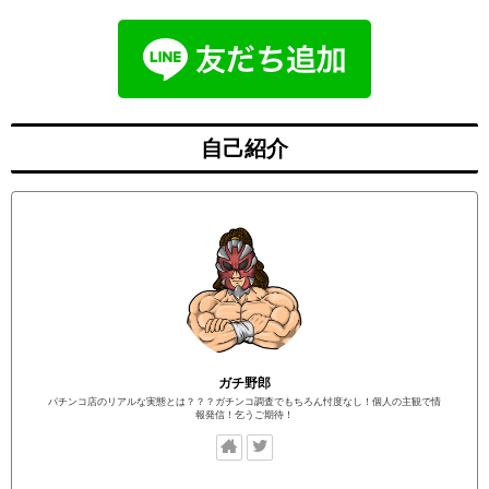
自己紹介
ガチ野郎
パチンコ店のリアルな実態とは？？？ガチンコ調査でもちろん忖度なし！個人の主観で情
報発信！乞うご期待！