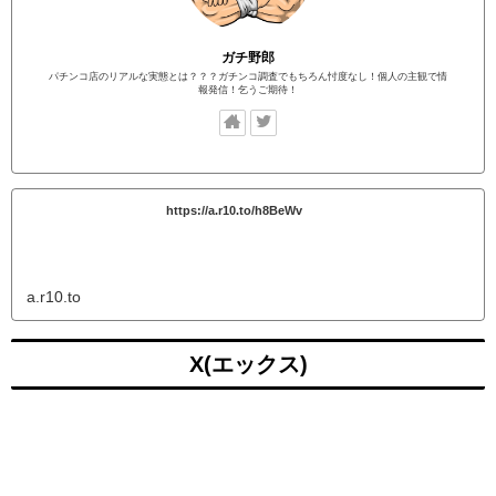
ガチ野郎
パチンコ店のリアルな実態とは？？？ガチンコ調査でもちろん忖度なし！個人の主観で情
報発信！乞うご期待！
https://a.r10.to/h8BeWv
a.r10.to
X(エックス)