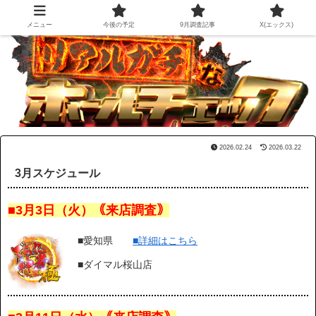
メニュー
今後の予定
9月調査記事
X(エックス)
2026.02.24
2026.03.22
3月スケジュール
■3月3日（火）｟来店調査｠
■愛知県
■詳細はこちら
■ダイマル桜山店