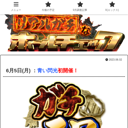
メニュー
今後の予定
9月調査記事
X(エックス)
2023.06.02
6月5日(月) ：
青い閃光
初開催！