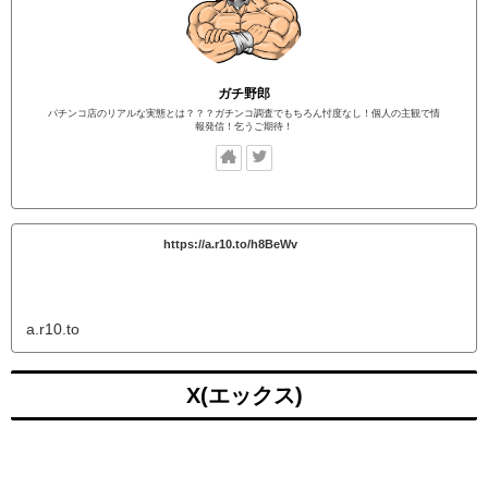
ガチ野郎
パチンコ店のリアルな実態とは？？？ガチンコ調査でもちろん忖度なし！個人の主観で情
報発信！乞うご期待！
https://a.r10.to/h8BeWv
a.r10.to
X(エックス)