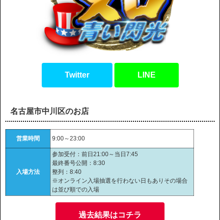
Twitter
LINE
名古屋市中川区のお店
営業時間
9:00～23:00
参加受付：前日21:00～当日7:45
最終番号公開：8:30
入場方法
整列：8:40
※オンライン入場抽選を行わない日もありその場合
は並び順での入場
過去結果はコチラ