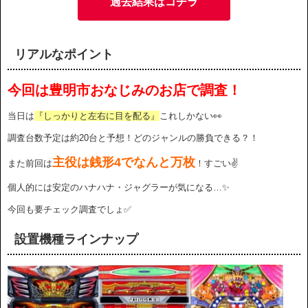
過去結果はコチラ
リアルなポイント
今回は豊明市おなじみのお店で調査！
当日は
『しっかりと左右に目を配る』
これしかない👀
調査台数予定は約20台と予想！どのジャンルの勝負できる？！
主役は銭形4でなんと万枚
また前回は
！すごい✌️
個人的には安定のハナハナ・ジャグラーが気になる…✨
今回も要チェック調査でしょ✅
設置機種ラインナップ