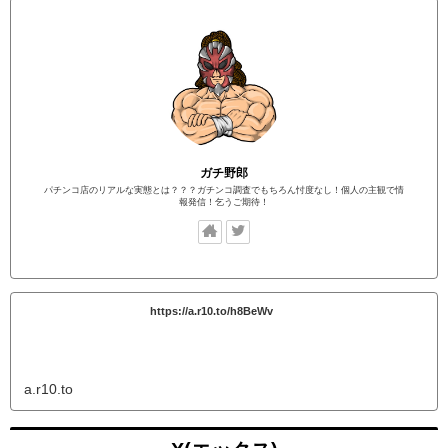
ガチ野郎
パチンコ店のリアルな実態とは？？？ガチンコ調査でもちろん忖度なし！個人の主観で情
報発信！乞うご期待！
https://a.r10.to/h8BeWv
a.r10.to