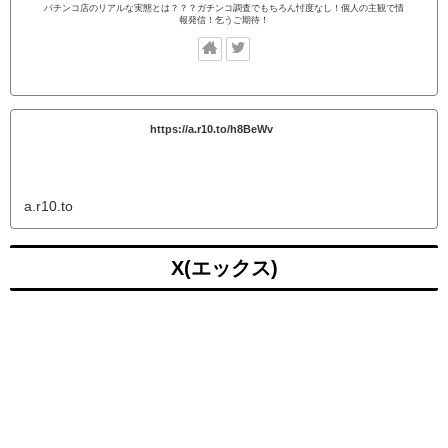
パチンコ店のリアルな実態とは？？？ガチンコ調査でもちろん忖度なし！個人の主観で情
報発信！乞うご期待！
https://a.r10.to/h8BeWv
a.r10.to
X(エックス)