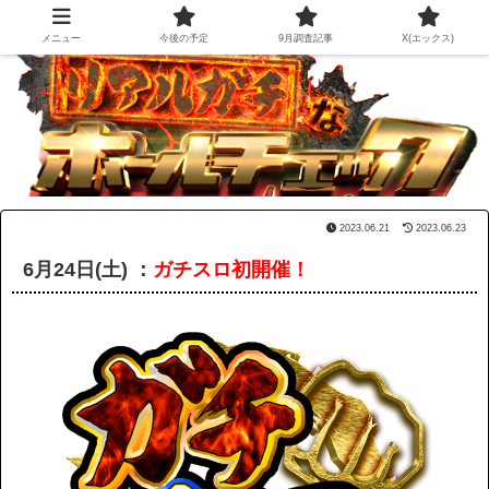
メニュー
今後の予定
9月調査記事
X(エックス)
2023.06.21
2023.06.23
6月24日(土) ：
ガチスロ初
開催！