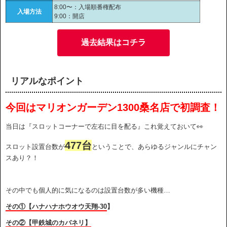
8:00〜：入場順番権配布
入場方法
9:00：開店
過去結果はコチラ
リアルなポイント
今回はマリオンガーデン1300桑名店で初調査！
当日は『スロットコーナーで左右に目を配る』これ覚えておいて👀
477台
スロット設置台数が
ということで、あらゆるジャンルにチャン
スあり？！
その中でも個人的に気になるのは設置台数が多い機種…
その①【ハナハナホウオウ天翔-30
】
その②【甲鉄城のカバネリ】