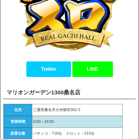
Twitter
LINE
マリオンガーデン1300桑名店
住所
三重県桑名市大仲新田362-3
営業時間
9:00～24:00
設置台数
パチンコ：718台 スロット：515台