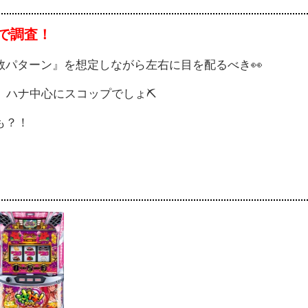
店で調査！
数パターン』を想定しながら左右に目を配るべき👀
、ハナ中心にスコップでしょ⛏
も？！