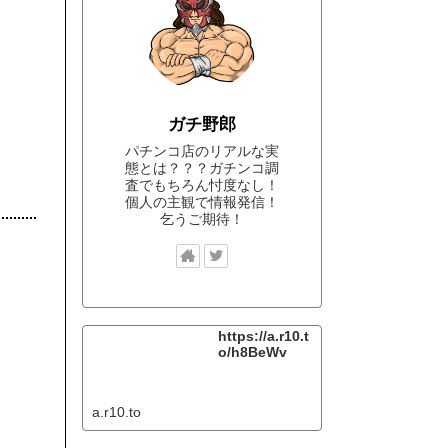
ガチ野郎
パチンコ店のリアルな実
態とは？？？ガチンコ調
査でもちろん忖度なし！
個人の主観で情報発信！
乞うご期待！
https://a.r10.t
o/h8BeWv
a.r10.to