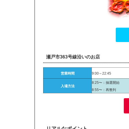
瀬戸市363号線沿いのお店
営業時間
9:00～22:45
8:25〜：抽選開始
入場方法
8:55〜：再整列
リアルなポイント