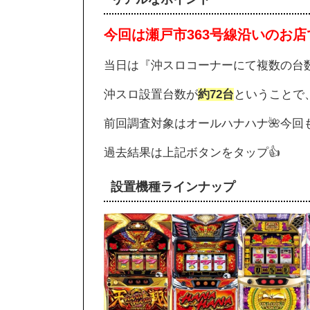
今回は瀬戸市363号線沿いのお
当日は『沖スロコーナーにて複数の台
沖スロ設置台数が
約72台
ということで
前回調査対象はオールハナハナ🌺今回
過去結果は上記ボタンをタップ👍
設置機種ラインナップ