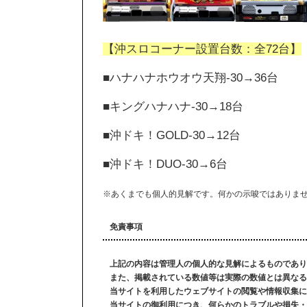
【沖スロコーナー設置台数：全72台】
■ハナハナホウオウ天翔-30→36台
■キングハナハナ-30→18台
■沖ドキ！GOLD-30→12台
■沖ドキ！DUO-30→6台
※あくまでも個人的見解です。何かの示唆ではありま
免責事項
上記の内容は管理人の個人的な見解によるものであり
また、掲載されている数値等は実際の数値とは異なる
当サイトを利用したウェブサイトの閲覧や情報収集に
当サイトの御利用につき、何らかのトラブルや損失・