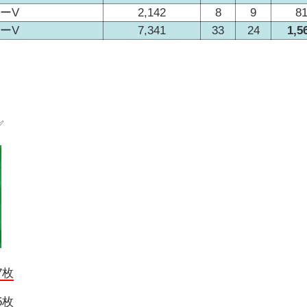
ーV
2,142
8
9
8
ーV
7,341
33
24
1,5
✅
7枚
5枚