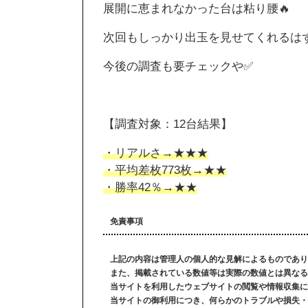
展開に恵まれなかった台は粘り腰🔥
次回もしっかり出玉を見せてくれるはず
今後の調査も要チェックや✅
【調査対象：12台結果】
・リアルさ→★★★
・平均差枚773
枚→★★
・勝率42％→★★
免責事項
上記の内容は管理人の個人的な見解によるものであり
また、掲載されている数値等は実際の数値とは異なる
当サイトを利用したウェブサイトの閲覧や情報収集に
当サイトの御利用につき、何らかのトラブルや損失・