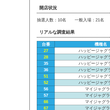
開店状況
抽選人数：10名 一般入場：21名
リアルな調査結果
台番
機種名
27
ハッピージャグ
28
ハッピージャグ
35
ハッピージャグ
36
ハッピージャグ
51
ハッピージャグ
52
ハッピージャグ
56
マイジャグラ
57
マイジャグラ
66
マイジャグラ
67
マイジャグラ