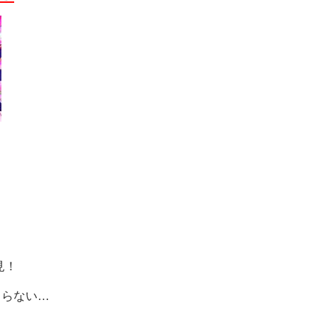
見！
まらない…