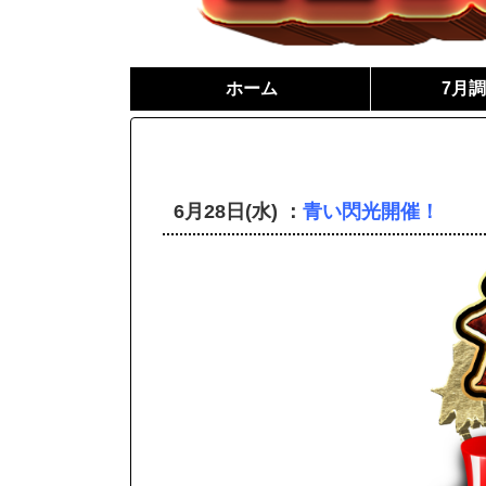
ホーム
7月
6月28日(水) ：
青い閃光開催！