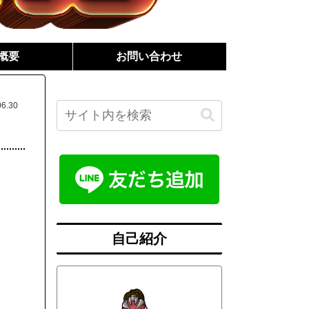
概要
お問い合わせ
06.30
自己紹介