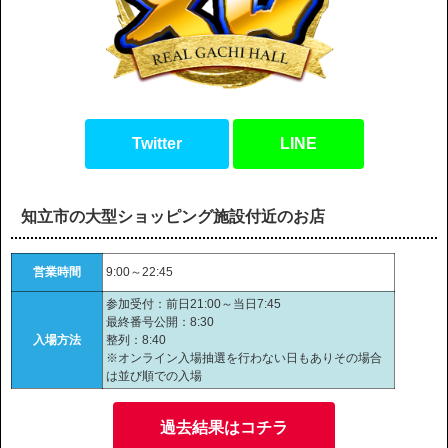
Twitter
LINE
知立市の大型ショッピング施設付近のお店
営業時間
9:00～22:45
参加受付：前日21:00～当日7:45
最終番号公開：8:30
入場方法
整列：8:40
※オンライン入場抽選を行わない日もありその場合
は並び順での入場
過去結果はコチラ