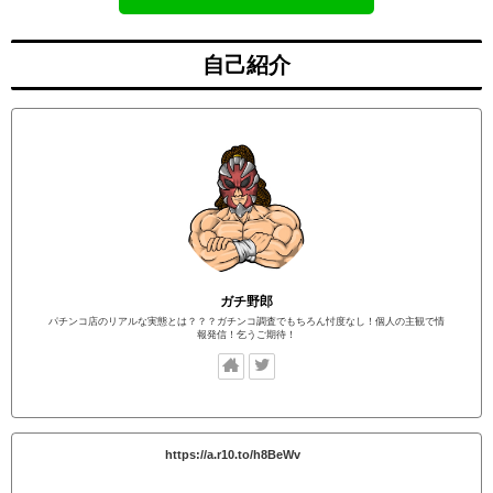
自己紹介
ガチ野郎
パチンコ店のリアルな実態とは？？？ガチンコ調査でもちろん忖度なし！個人の主観で情
報発信！乞うご期待！
https://a.r10.to/h8BeWv