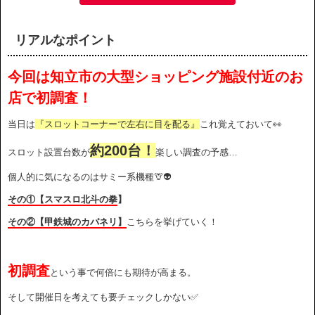
リアルなポイント
今回は知立市の大型ショッピング施設付近のお
店で初調査！
当日は
『スロットコーナーで左右に目を配る』
これ覚えておいて👀
約200台！
スロット設置台数が
楽しい調査の予感…
個人的に気になるのはサミー系機種🦒👽
その①【スマスロ北斗の拳
】
その②【甲鉄城のカバネリ】
こちらを挙げていく！
初調査
という事で何倍にも期待が高まる。
そして開催日を考えても要チェックしかない✅