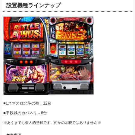
設置機種ラインナップ
■Lスマスロ北斗の拳→12台
■甲鉄城のカバネリ→6台
※あくまでも個人的見解です。何かの示唆ではありません※