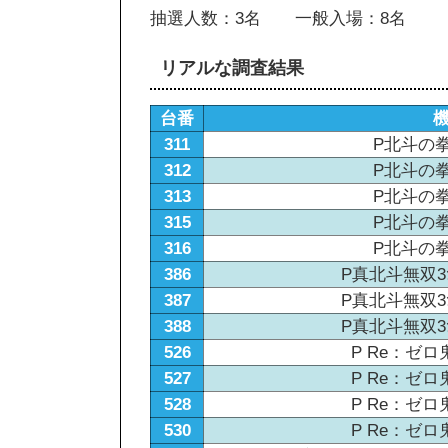
抽選人数：3名 一般入場：8名
リアルな調査結果
台番
311
P北斗の拳
312
P北斗の拳
313
P北斗の拳
315
P北斗の拳
316
P北斗の拳
386
P真北斗無双3ｼ
387
P真北斗無双3ｼ
388
P真北斗無双3ｼ
526
P Re：ゼロ鬼
527
P Re：ゼロ鬼
528
P Re：ゼロ鬼
530
P Re：ゼロ鬼