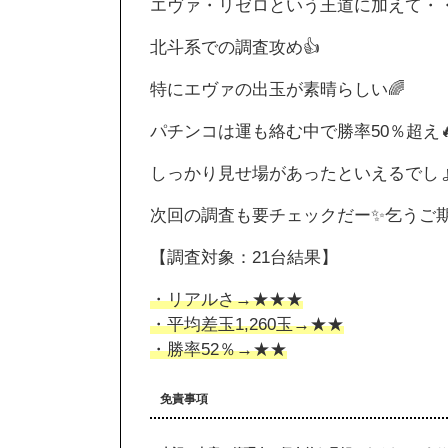
エヴァ・リゼロという王道に加えて・
北斗系での調査攻め👍
特にエヴァの出玉が素晴らしい🌈
パチンコは運も絡む中で勝率50％超え
しっかり見せ場があったといえるでし
次回の調査も要チェックだー✨乞うご
【調査対象：21台結果】
・リアルさ→★★★
・平均差玉1,260玉→★★
・勝率52％→★★
免責事項