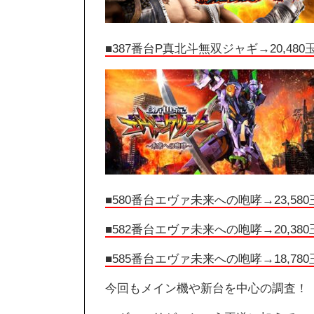
■387番台P真北斗無双ジャギ→20,480
■580番台エヴァ未来への咆哮→23,580
■582番台エヴァ未来への咆哮→20,380
■585番台エヴァ未来への咆哮→18,780
今回もメイン機や新台を中心の調査！