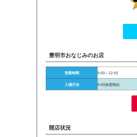
豊明市おなじみのお店
営業時間
9:00～22:45
入場方法
8:40抽選開始
開店状況