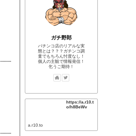
ガチ野郎
パチンコ店のリアルな実
態とは？？？ガチンコ調
査でもちろん忖度なし！
個人の主観で情報発信！
乞うご期待！
https://a.r10.t
o/h8BeWv
a.r10.to