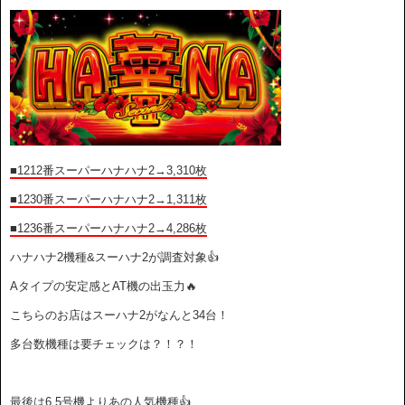
■1212番スーパーハナハナ2→3,310枚
■1230番スーパーハナハナ2→1,311枚
■1236番スーパーハナハナ2→4,286枚
ハナハナ2機種&スーハナ2が調査対象👍
Aタイプの安定感とAT機の出玉力🔥
こちらのお店はスーハナ2がなんと34台！
多台数機種は要チェックは？！？！
最後は6.5号機よりあの人気機種👍