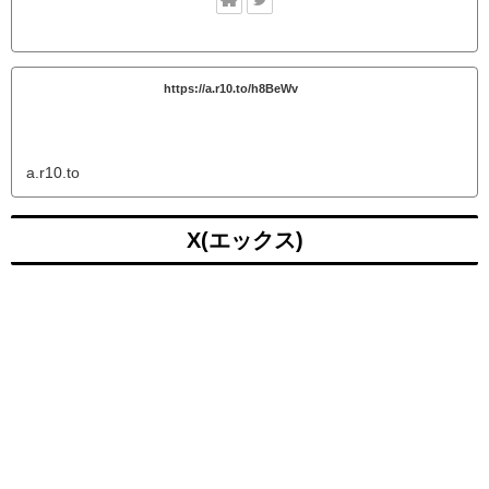
https://a.r10.to/h8BeWv
a.r10.to
X(エックス)