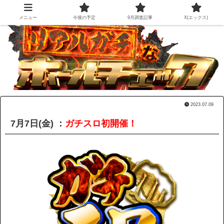
メニュー
今後の予定
9月調査記事
X(エックス)
2023.07.09
7月7日(金) ：
ガチスロ初開催！