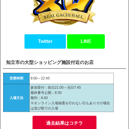
Twitter
LINE
知立市の大型ショッピング施設付近のお店
営業時間
9:00～22:45
参加受付：前日21:00～当日7:45
最終番号公開：8:30
入場方法
整列：8:40
※オンライン入場抽選を行わない日もありその場合
は並び順での入場
過去結果はコチラ