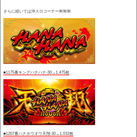
さらに続いては沖スロコーナー🌺🌺🌺
■1175番キングハナハナ-30→1,475枚
■1207番ハナホウオウ天翔-30→1,032枚