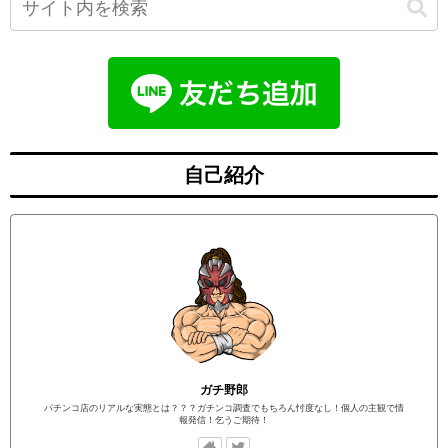
自己紹介
ガチ野郎
パチンコ店のリアルな実態とは？？？ガチンコ調査でもちろん忖度なし！個人の主観で情
報発信！乞うご期待！