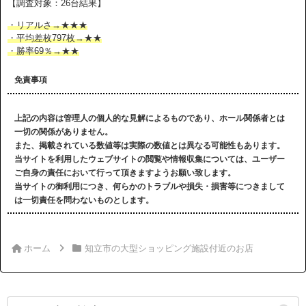
【調査対象：26台結果】
・リアルさ→★★★
・平均差枚797枚→★★
・勝率69％→★★
免責事項
上記の内容は管理人の個人的な見解によるものであり、ホール関係者とは
一切の関係がありません。
また、掲載されている数値等は実際の数値とは異なる可能性もあります。
当サイトを利用したウェブサイトの閲覧や情報収集については、ユーザー
ご自身の責任において行って頂きますようお願い致します。
当サイトの御利用につき、何らかのトラブルや損失・損害等につきまして
は一切責任を問わないものとします。
ホーム
知立市の大型ショッピング施設付近のお店