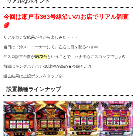
リアルなポイント
今回は瀬戸市363号線沿いのお店でリアル調査
🌈
リアルガチな結果が今から楽しみだ・・・
当日は『沖スロコーナーにて』左右に目を配るべき👀
沖スロ設置台数が
約72台
ということで、ハナ中心にスコップでしょ⛏
前回はキングハナハナ-30比率が高め🔥今回も…?!
過去結果は上記ボタンをタップ👍
設置機種ラインナップ