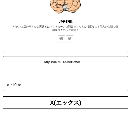
ガチ野郎
パチンコ店のリアルな実態とは？？？ガチンコ調査でもちろん忖度なし！個人の主観で情
報発信！乞うご期待！
https://a.r10.to/h8BeWv
a.r10.to
X(エックス)