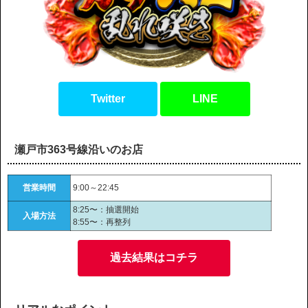
Twitter
LINE
瀬戸市363号線沿いのお店
営業時間
9:00～22:45
8:25〜：抽選開始
入場方法
8:55〜：再整列
過去結果はコチラ