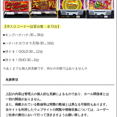
【沖スロコーナー設置台数：全72台】
■キングハナハナ-30→36台
■ハナハナホウオウ天翔-30→18台
■沖ドキ！GOLD-30→12台
■沖ドキ！DUO-30→6台
※あくまでも個人的見解です。何かの示唆ではありません※
免責事項
上記の内容は管理人の個人的な見解によるものであり、ホール関係者とは
一切の関係がありません。
また、掲載されている数値等は実際の数値とは異なる可能性もあります。
当サイトを利用したウェブサイトの閲覧や情報収集については、ユーザー
ご自身の責任において行って頂きますようお願い致します。