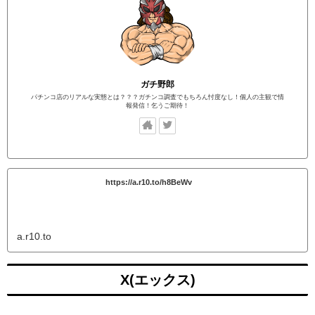
ガチ野郎
パチンコ店のリアルな実態とは？？？ガチンコ調査でもちろん忖度なし！個人の主観で情
報発信！乞うご期待！
https://a.r10.to/h8BeWv
a.r10.to
X(エックス)