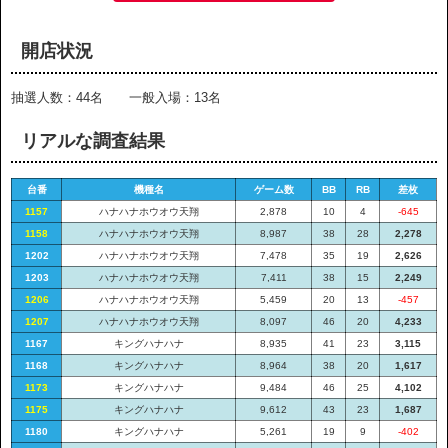
開店状況
抽選人数：44名 一般入場：13名
リアルな調査結果
台番
機種名
ゲーム数
BB
RB
差枚
1157
ハナハナホウオウ天翔
2,878
10
4
-645
1158
ハナハナホウオウ天翔
8,987
38
28
2,278
1202
ハナハナホウオウ天翔
7,478
35
19
2,626
1203
ハナハナホウオウ天翔
7,411
38
15
2,249
1206
ハナハナホウオウ天翔
5,459
20
13
-457
1207
ハナハナホウオウ天翔
8,097
46
20
4,233
1167
キングハナハナ
8,935
41
23
3,115
1168
キングハナハナ
8,964
38
20
1,617
1173
キングハナハナ
9,484
46
25
4,102
1175
キングハナハナ
9,612
43
23
1,687
1180
キングハナハナ
5,261
19
9
-402