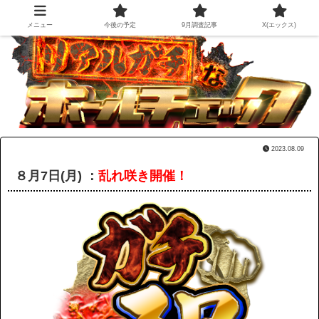
メニュー
今後の予定
9月調査記事
X(エックス)
2023.08.09
８月7日(月) ：
乱れ咲き
開催！