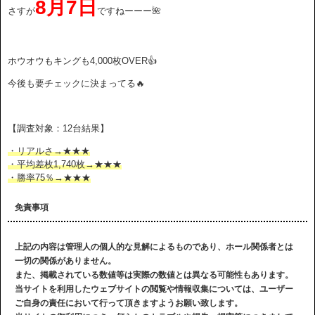
8月7日
さすが
ですねーーー🌺
ホウオウもキングも4,000枚OVER👍
今後も要チェックに決まってる🔥
【調査対象：12台結果】
・リアルさ→★★★
・平均差枚1,740枚→★★★
・勝率75％→★★★
免責事項
上記の内容は管理人の個人的な見解によるものであり、ホール関係者とは
一切の関係がありません。
また、掲載されている数値等は実際の数値とは異なる可能性もあります。
当サイトを利用したウェブサイトの閲覧や情報収集については、ユーザー
ご自身の責任において行って頂きますようお願い致します。