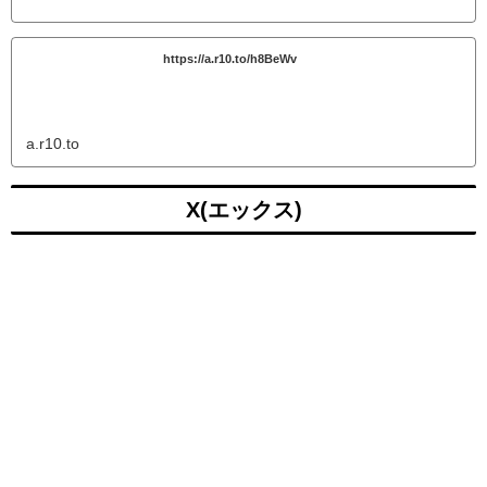
https://a.r10.to/h8BeWv
a.r10.to
X(エックス)