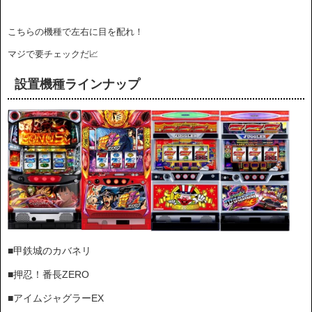
こちらの機種で左右に目を配れ！
マジで要チェックだ📈
設置機種ラインナップ
■甲鉄城のカバネリ
■押忍！番長ZERO
■アイムジャグラーEX