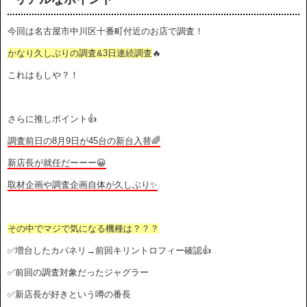
今回は名古屋市中川区十番町付近のお店で調査！
かなり久しぶりの調査&3日連続調査
🔥
これはもしや？！
さらに推しポイント👍
調査前日の8月9日が45台の新台入替🌈
新店長が就任だーーー😀
取材企画や調査企画自体が久しぶり✨
その中でマジで気になる機種は？？？
✅増台したカバネリ→前回キリントロフィー確認👍
✅前回の調査対象だったジャグラー
✅新店長が好きという噂の番長