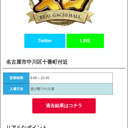
Twitter
LINE
名古屋市中川区十番町付近
営業時間
9:00～22:45
入場方法
並び順での入場
過去結果はコチラ
リアルなポイント