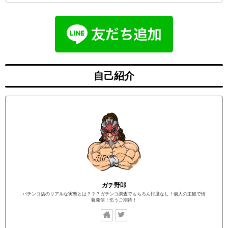
自己紹介
ガチ野郎
パチンコ店のリアルな実態とは？？？ガチンコ調査でもちろん忖度なし！個人の主観で情
報発信！乞うご期待！