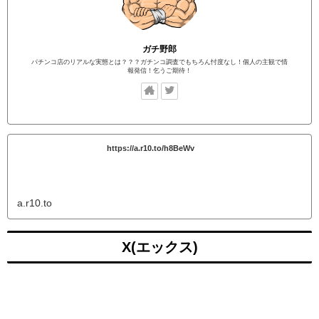
ガチ野郎
パチンコ店のリアルな実態とは？？？ガチンコ調査でもちろん忖度なし！個人の主観で情
報発信！乞うご期待！
https://a.r10.to/h8BeWv
a.r10.to
X(エックス)