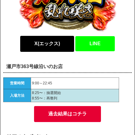
X(エックス)
LINE
瀬戸市363号線沿いのお店
営業時間
9:00～22:45
8:25〜：抽選開始
入場方法
8:55〜：再整列
過去結果はコチラ