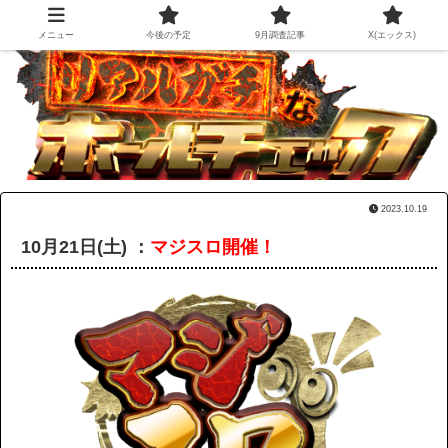
メニュー
今後の予定
9月調査記事
X(エックス)
2023.10.19
10月21日(土
) ：
マジスロ開催！