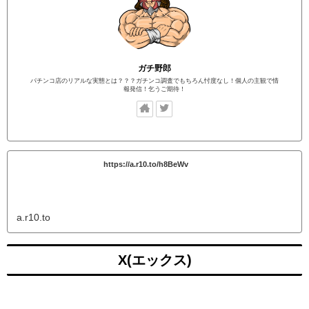
ガチ野郎
パチンコ店のリアルな実態とは？？？ガチンコ調査でもちろん忖度なし！個人の主観で情
報発信！乞うご期待！
https://a.r10.to/h8BeWv
a.r10.to
X(エックス)