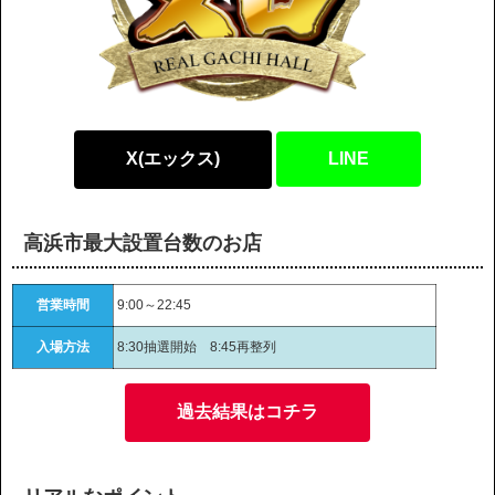
X(エックス)
LINE
高浜市最大設置台数のお店
営業時間
9:00～22:45
入場方法
8:30抽選開始 8:45再整列
過去結果はコチラ