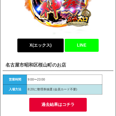
X(エックス)
LINE
名古屋市昭和区桜山町のお店
営業時間
9:00〜23:00
入場方法
8:20に整理券抽選 (会員カード不要)
過去結果はコチラ