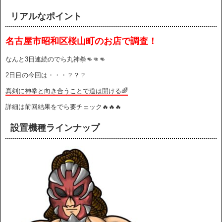
リアルなポイント
名古屋市昭和区桜山町のお店
で調査！
なんと3日連続のでら丸神拳👊👊👊
2日目の今回は・・・？？？
真剣に神拳と向き合うことで道は開ける🌈
詳細は前回結果をでら要チェック🔥🔥🔥
設置機種ラインナップ