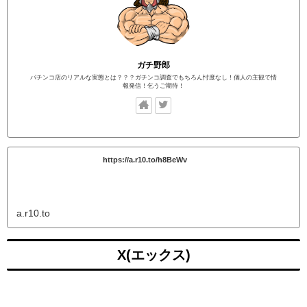
ガチ野郎
パチンコ店のリアルな実態とは？？？ガチンコ調査でもちろん忖度なし！個人の主観で情
報発信！乞うご期待！
https://a.r10.to/h8BeWv
a.r10.to
X(エックス)