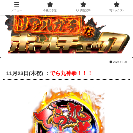
メニュー
今後の予定
9月調査記事
X(エックス)
2023.11.20
11月23日(木祝) ：
でら丸神拳！！！