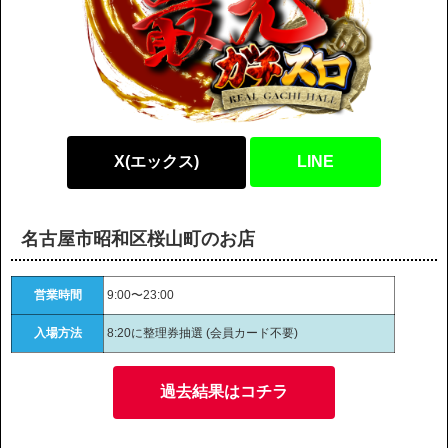
X(エックス)
LINE
名古屋市昭和区桜山町のお店
営業時間
9:00〜23:00
入場方法
8:20に整理券抽選 (会員カード不要)
過去結果はコチラ