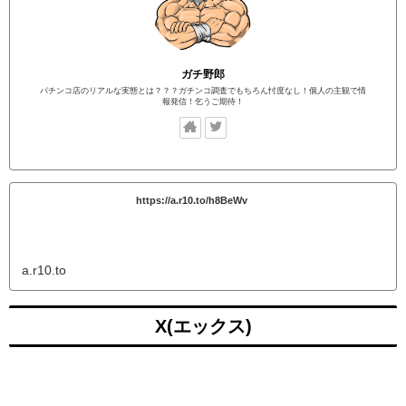
ガチ野郎
パチンコ店のリアルな実態とは？？？ガチンコ調査でもちろん忖度なし！個人の主観で情
報発信！乞うご期待！
https://a.r10.to/h8BeWv
a.r10.to
X(エックス)