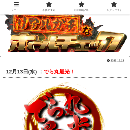
メニュー
今後の予定
9月調査記事
X(エックス)
2023.12.12
12月13日(水) ：
でら丸最光！