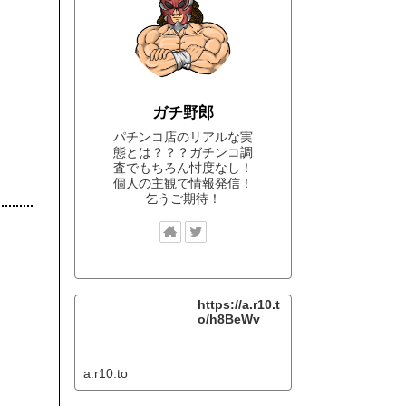
ガチ野郎
パチンコ店のリアルな実
態とは？？？ガチンコ調
査でもちろん忖度なし！
個人の主観で情報発信！
乞うご期待！
https://a.r10.t
o/h8BeWv
a.r10.to