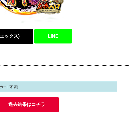
(エックス)
LINE
員カード不要)
過去結果はコチラ