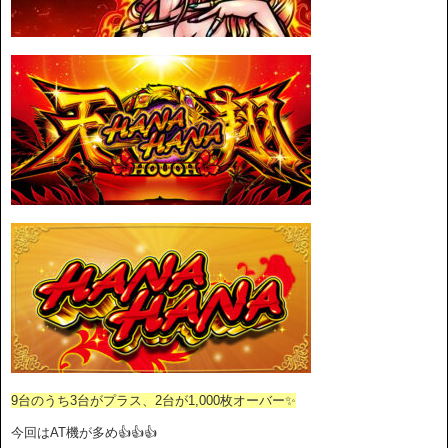
9台のうち3台がプラス、2台が1,000枚オーバー✨
今回はAT機が多め👍👍👍