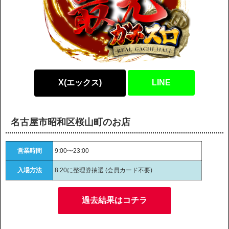
X(エックス)
LINE
名古屋市昭和区桜山町のお店
営業時間
9:00〜23:00
入場方法
8:20に整理券抽選 (会員カード不要)
過去結果はコチラ