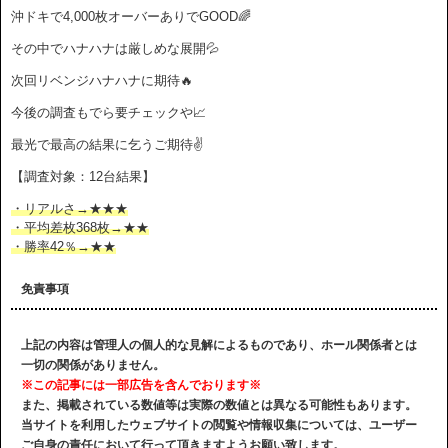
沖ドキで4,000枚オーバーありでGOOD🌈
その中でハナハナは厳しめな展開💦
次回リベンジハナハナに期待🔥
今後の調査もでら要チェックや📈
最光で最高の結果に乞うご期待✌️
【調査対象：12台結果】
・リアルさ→★★★
・平均差枚368枚→★★
・勝率42％→★★
免責事項
上記の内容は管理人の個人的な見解によるものであり、ホール関係者とは
一切の関係がありません。
※この記事には一部広告を含んでおります※
また、掲載されている数値等は実際の数値とは異なる可能性もあります。
当サイトを利用したウェブサイトの閲覧や情報収集については、ユーザー
ご自身の責任において行って頂きますようお願い致します。