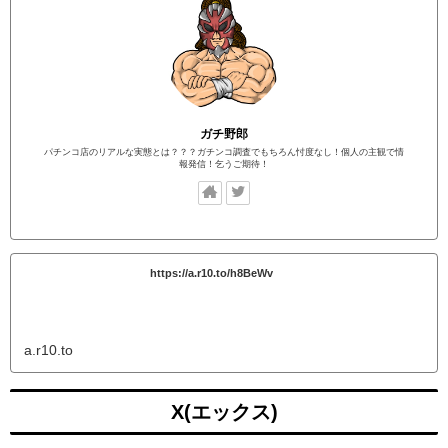
ガチ野郎
パチンコ店のリアルな実態とは？？？ガチンコ調査でもちろん忖度なし！個人の主観で情
報発信！乞うご期待！
https://a.r10.to/h8BeWv
a.r10.to
X(エックス)