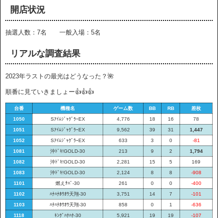
開店状況
抽選人数：7名 一般入場：5名
リアルな調査結果
2023年ラストの最光はどうなった？🌺
順番に見ていきましょー👍👍👍
台番
機種名
ゲーム数
BB
RB
差枚
1050
SｱｲﾑｼﾞｬｸﾞﾗｰEX
4,776
18
16
78
1051
SｱｲﾑｼﾞｬｸﾞﾗｰEX
9,562
39
31
1,447
1052
SｱｲﾑｼﾞｬｸﾞﾗｰEX
633
3
0
-81
1081
沖ﾄﾞｷ!GOLD-30
213
9
2
1,794
1082
沖ﾄﾞｷ!GOLD-30
2,281
15
5
169
1083
沖ﾄﾞｷ!GOLD-30
2,124
8
8
-908
1101
燃えﾁﾊﾞ-30
261
0
0
-400
1102
ﾊﾅﾊﾅﾎｳｵｳ天翔-30
3,751
14
7
-101
1103
ﾊﾅﾊﾅﾎｳｵｳ天翔-30
858
0
1
-636
1118
ｷﾝｸﾞﾊﾅﾊﾅ-30
5,921
19
19
-107