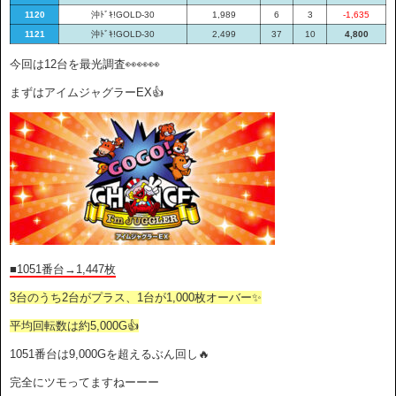
1120
沖ﾄﾞｷ!GOLD-30
1,989
6
3
-1,635
1121
沖ﾄﾞｷ!GOLD-30
2,499
37
10
4,800
今回は12台を最光調査👀👀👀
まずはアイムジャグラーEX👍
■1051番台→1,447枚
3台のうち2台がプラス、1台が1,000枚オーバー✨
平均回転数は約5,000G👍
1051番台は9,000Gを超えるぶん回し🔥
完全にツモってますねーーー