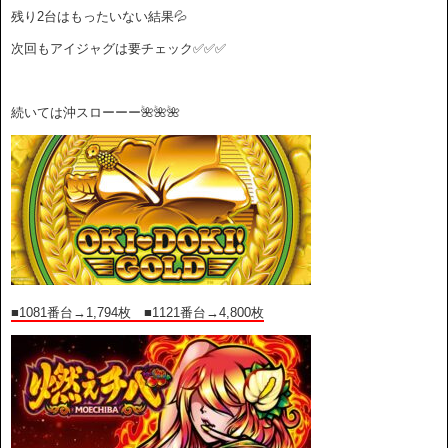
残り2台はもったいない結果💦
次回もアイジャグは要チェック✅✅✅
続いては沖スローーー🌺🌺🌺
■1081番台→1,794枚 ■1121番台→4,800枚