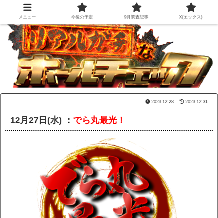
メニュー
今後の予定
9月調査記事
X(エックス)
2023.12.28
2023.12.31
12月27日(水) ：
でら丸最光！