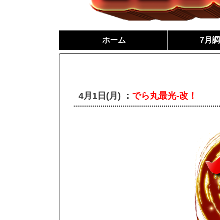
ホーム
7月
4月1日(月) ：
でら丸最光-改！