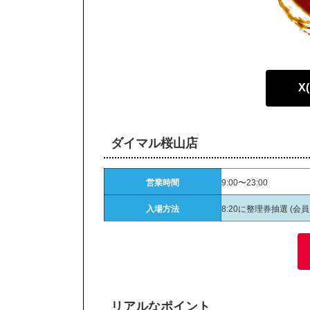
X
ダイマル桜山店
営業時間
9:00〜23:00
入場方法
8:20に整理券抽選 (会
リアルなポイント