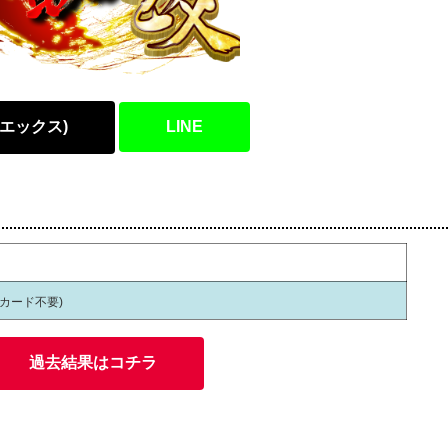
(エックス)
LINE
員カード不要)
過去結果はコチラ