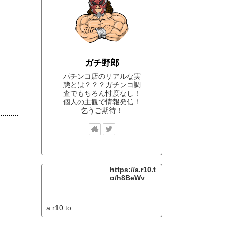
ガチ野郎
パチンコ店のリアルな実
態とは？？？ガチンコ調
査でもちろん忖度なし！
個人の主観で情報発信！
乞うご期待！
https://a.r10.t
o/h8BeWv
a.r10.to