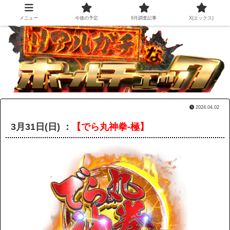
メニュー
今後の予定
9月調査記事
X(エックス)
2024.04.02
3月31日(日) ：
【でら丸神拳-極】