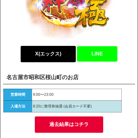
X(エックス)
LINE
名古屋市昭和区桜山町のお店
営業時間
9:00〜23:00
入場方法
8:20に整理券抽選 (会員カード不要)
過去結果はコチラ