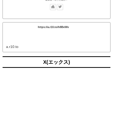
https://a.r10.to/h8BeWv
a.r10.to
X(エックス)