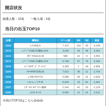
開店状況
抽選人数：10名 一般入場：6名
当日の出玉TOP10
台番
機種名
ゲーム数
BB
RB
差枚
1062
Lｽﾏｽﾛ北斗
7,137
119
35
4,138
1075
Lﾊﾞｼﾞﾘｽｸ絆2天膳BLACK
3,629
30
58
4,063
1121
沖ﾄﾞｷ!GOLD-30
580
22
8
3,653
1071
Lﾊﾞｼﾞﾘｽｸ絆2天膳BLACK
6,748
57
78
3,346
1035
Lﾊﾞｲｵﾊｻﾞｰﾄﾞ ｳﾞｨﾚｯｼﾞ
3,285
7
49
2,806
1100
ﾊﾅﾊﾅﾎｳｵｳ天翔-30
7,613
38
21
2,704
1032
Lﾏｸﾛｽﾌﾛﾝﾃｨｱ4
5,096
36
32
2,629
1028
Lからくりｻｰｶｽ
6,640
15
81
2,491
1027
Lｶﾞｰﾙｽﾞ&ﾊﾟﾝﾂｧｰ最終
2,244
42
20
2,129
1056
LﾓﾝｷｰﾀｰﾝV
6,662
12
41
2,011
今回のTOP10はこちら👍👍👍