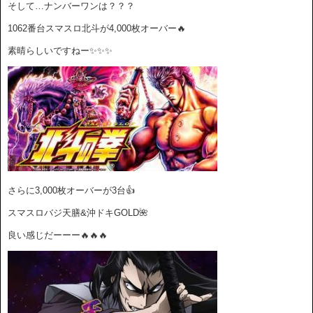
そして…ナンバーワンは？？？
1062番台スマスロ北斗が4,000枚オーバー🔥
素晴らしいですねー✨✨✨
さらに3,000枚オーバーが3台👍
スマスロバジ天膳&沖ドキGOLD🌺
良い感じだーーー🔥🔥🔥