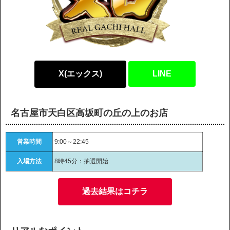
X(エックス)
LINE
名古屋市天白区高坂町の丘の上のお店
営業時間
9:00～22:45
入場方法
8時45分：抽選開始
過去結果はコチラ