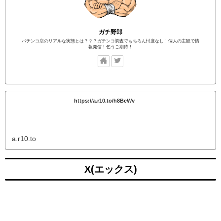
ガチ野郎
パチンコ店のリアルな実態とは？？？ガチンコ調査でもちろん忖度なし！個人の主観で情
報発信！乞うご期待！
https://a.r10.to/h8BeWv
a.r10.to
X(エックス)