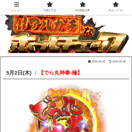
メニュー
今後の予定
9月調査記事
X(エックス)
2024.05.05
2024.05.06
5月2日(木) ：
【でら丸神拳-極】