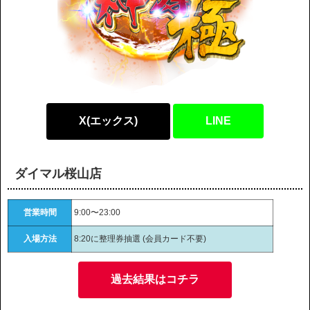
X(エックス)
LINE
ダイマル桜山店
営業時間
9:00〜23:00
入場方法
8:20に整理券抽選 (会員カード不要)
過去結果はコチラ