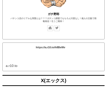
ガチ野郎
パチンコ店のリアルな実態とは？？？ガチンコ調査でもちろん忖度なし！個人の主観で情
報発信！乞うご期待！
https://a.r10.to/h8BeWv
a.r10.to
X(エックス)