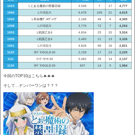
1023
Lとある魔術の禁書目録
3,549
7
17
4,777
1066
Lｽﾏｽﾛ北斗
6,478
109
21
4,615
1020
L革命機ｳﾞｧﾙｳﾞﾚｲｳﾞ
2,166
49
6
4,305
1058
Lｽﾏｽﾛ北斗
3,776
72
7
4,254
1053
L戦国乙女4
4,834
25
20
3,524
1055
L戦国乙女4
3,460
21
13
3,326
1061
Lｽﾏｽﾛ北斗
4,826
69
16
2,821
1125
沖ﾄﾞｷ!GOLD-30
2,159
17
23
2,225
1111
ｷﾝｸﾞﾊﾅﾊﾅ-30
5,482
29
14
2,137
1120
沖ﾄﾞｷ!GOLD-30
937
14
5
1,984
今回のTOP10はこちら🔥🔥🔥
そして…ナンバーワンは？？？