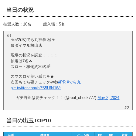
当日の状況
抽選人数：10名 一般入場：5名
👊5/2(木)でら丸神拳-極👊
🟢ダイマル桜山店
現場の状況を調査！！！！
抽選は7名🔥
スロット稼働約30名🌈
スマスロが良い感じ👊🔥
次回もでら要チェックや👍
#PR
#でら丸
pic.twitter.com/bPS5UfNJWt
— ガチ野郎@要チェック！！ (@real_check777)
May 2, 2024
当日の出玉TOP10
台番
機種名
ゲーム数
BB
RB
差枚