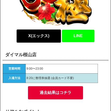
X(エックス)
LINE
ダイマル桜山店
営業時間
9:00〜23:00
入場方法
8:20に整理券抽選 (会員カード不要)
過去結果はコチラ