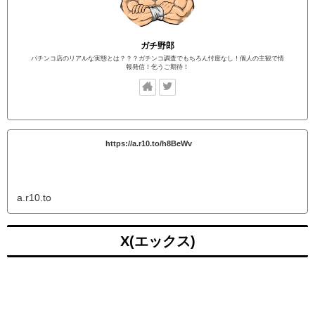
ガチ野郎
パチンコ店のリアルな実態とは？？？ガチンコ調査でもちろん忖度なし！個人の主観で情
報発信！乞うご期待！
https://a.r10.to/h8BeWv
a.r10.to
X(エックス)