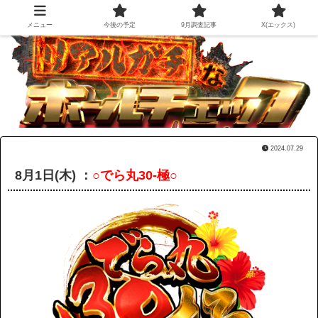
メニュー
今後の予定
9月調査記事
X(エックス)
2024.07.29
8月1日(木) ：
○でら丸30-極○