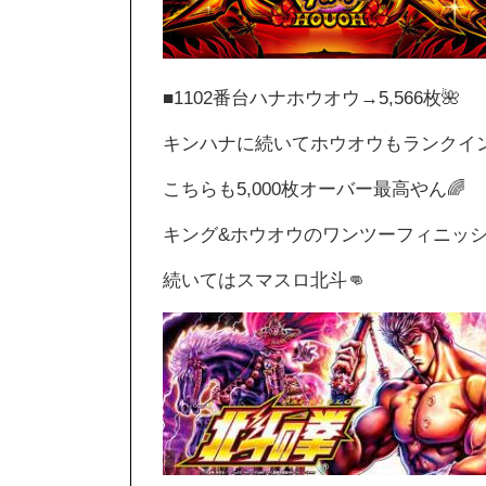
■1102番台ハナホウオウ→5,566枚🌺
キンハナに続いてホウオウもランクイン
こちらも5,000枚オーバー最高やん🌈
キング&ホウオウのワンツーフィニッシ
続いてはスマスロ北斗👊