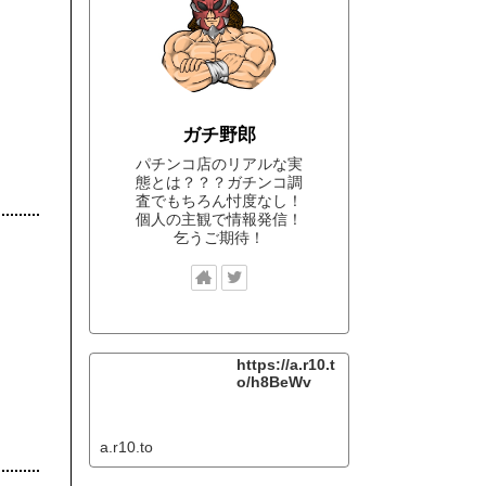
ガチ野郎
パチンコ店のリアルな実
態とは？？？ガチンコ調
査でもちろん忖度なし！
個人の主観で情報発信！
乞うご期待！
https://a.r10.t
o/h8BeWv
a.r10.to