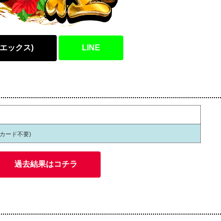
(エックス)
LINE
員カード不要)
過去結果はコチラ