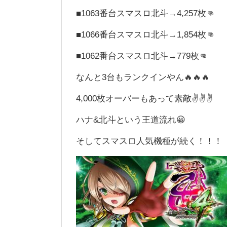
■1063番台スマスロ北斗→4,257枚👊
■1066番台スマスロ北斗→1,854枚👊
■1062番台スマスロ北斗→779枚👊
なんと3台もランクインやん🔥🔥🔥
4,000枚オーバーもあって素敵✌️✌️✌️
ハナ&北斗という王道流れ😀
そしてスマスロ人気機種が続く！！！