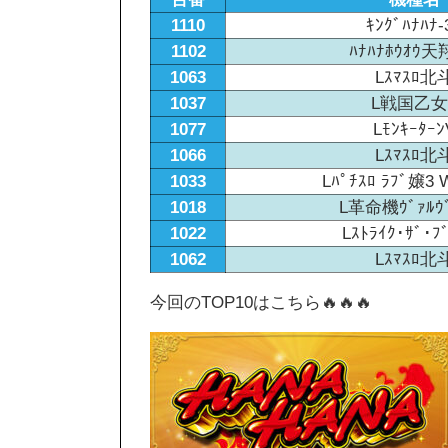
1110
ｷﾝｸﾞﾊﾅﾊﾅ-
1102
ﾊﾅﾊﾅﾎｳｵｳ天
1063
Lｽﾏｽﾛ北
1037
L戦国乙女
1077
Lﾓﾝｷｰﾀｰﾝ
1066
Lｽﾏｽﾛ北
1033
Lﾊﾟﾁｽﾛ ﾗﾌﾞ嬢
1018
L革命機ｳﾞｧﾙｳﾞ
1022
Lｽﾄﾗｲｸ･ｻﾞ･ﾌ
1062
Lｽﾏｽﾛ北
今回のTOP10はこちら🔥🔥🔥