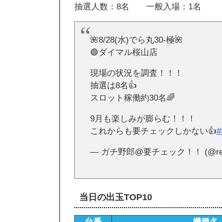
抽選人数：8名 一般入場：1名
🌺8/28(水)でら丸30-極🌺
🟢ダイマル桜山店
現場の状況を調査！！！
抽選は8名👍
スロット稼働約30名🌈
9月も楽しみが膨らむ！！！
これからも要チェックしかない👍
#
— ガチ野郎@要チェック！！ (@real_
当日の出玉TOP10
台番
機種名