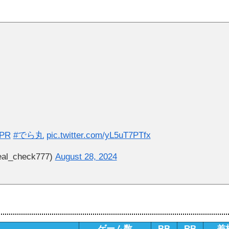
PR
#でら丸
pic.twitter.com/yL5uT7PTfx
check777)
August 28, 2024
ゲーム数
BB
RB
差