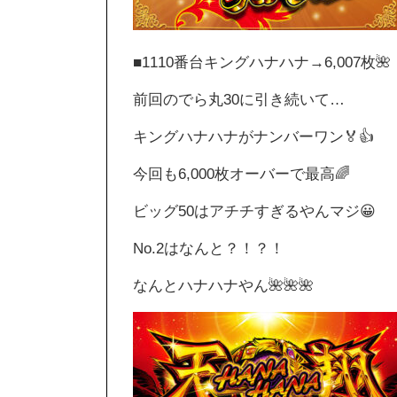
■1110番台キングハナハナ→6,007枚🌺
前回のでら丸30に引き続いて…
キングハナハナがナンバーワン🏅👍
今回も6,000枚オーバーで最高🌈
ビッグ50はアチチすぎるやんマジ😀
No.2はなんと？！？！
なんとハナハナやん🌺🌺🌺