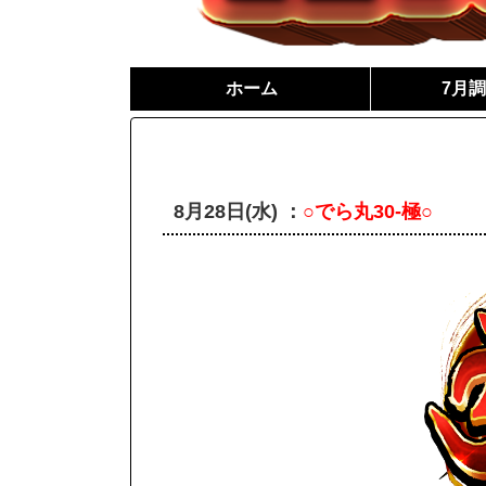
ホーム
7月
8月28日(水) ：
○でら丸30-極○