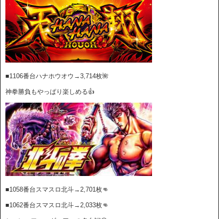
■1106番台ハナホウオウ→3
,714枚
🌺
神拳勝負もやっぱり楽しめる👍
■1058番台スマスロ北斗→2,701枚👊
■1062番台スマスロ北斗→2,033枚👊