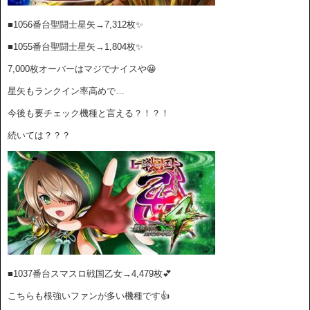
■1056番台聖闘士星矢→7,312
枚✨
■1055番台聖闘士星矢→1
,804枚✨
7,000枚オーバーはマジでナイスや😀
星矢もランクイン率高めで…
今後も要チェック機種と言える？！？！
続いては？？？
■1037番台スマスロ戦国乙女→4,479枚💕
こちらも根強いファンが多い機種です👍