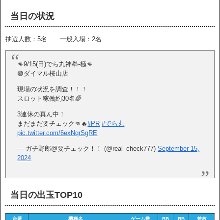
当日の状況
抽選人数：5名 一般入場：2名
👊9/15(日)でら丸神拳-極👊
🟢ダイマル桜山店
現場の状況を調査！！！
スロット稼働約30名🌈
3連休の真ん中！
まだまだ要チェック👊🔥
#PR
#でら丸
pic.twitter.com/6exNqrSgRE
— ガチ野郎@要チェック！！ (@real_check777)
September 15,
2024
当日の出玉TOP10
台番
機種名
ゲーム数
BB
RB
差枚