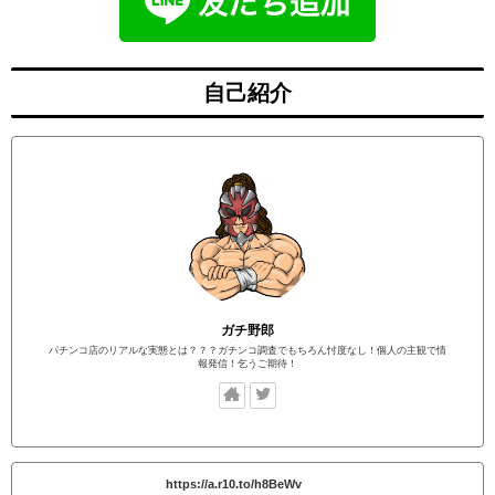
自己紹介
ガチ野郎
パチンコ店のリアルな実態とは？？？ガチンコ調査でもちろん忖度なし！個人の主観で情
報発信！乞うご期待！
https://a.r10.to/h8BeWv