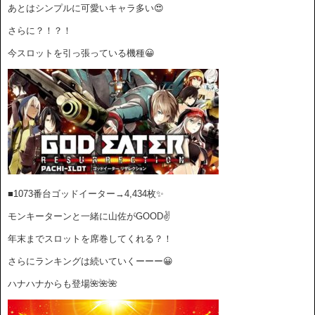
あとはシンプルに可愛いキャラ多い😍
さらに？！？！
今スロットを引っ張っている機種😀
■1073番台ゴッドイーター→4,434枚✨
モンキーターンと一緒に山佐がGOOD✌️
年末までスロットを席巻してくれる？！
さらにランキングは続いていくーーー😀
ハナハナからも登場🌺🌺🌺