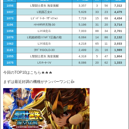
1056
L聖闘士星矢 海皇覚醒
3,357
3
56
7,312
1037
L戦国乙女4
5,628
33
23
4,479
1073
Lｺﾞｯﾄﾞｲｰﾀｰ ﾘｻﾞﾚｸｼｮﾝ
7,719
15
69
4,434
1106
ﾊﾅﾊﾅﾎｳｵｳ天翔-30
5,196
31
20
3,714
1058
Lｽﾏｽﾛ北斗
7,003
88
34
2,701
1070
L戦姫絶唱ｼﾝﾌｫｷﾞｱ正義の歌
6,084
14
86
2,132
1062
Lｽﾏｽﾛ北斗
4,218
65
11
2,033
1123
沖ﾄﾞｷ!GOLD-30
2,499
21
16
1,989
1055
L聖闘士星矢 海皇覚醒
4,318
5
47
1,804
1075
LﾓﾝｷｰﾀｰﾝV
8,086
20
62
1,333
今回のTOP10はこちら🔥🔥🔥
まずは最近好調の機種がナンバーワンに👍