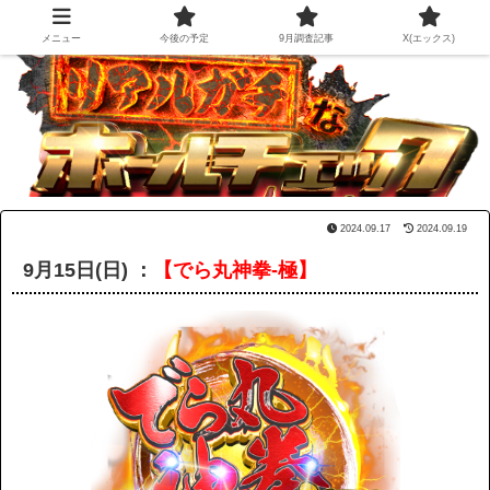
メニュー
今後の予定
9月調査記事
X(エックス)
2024.09.17
2024.09.19
9月15日(日) ：
【でら丸神拳-極】