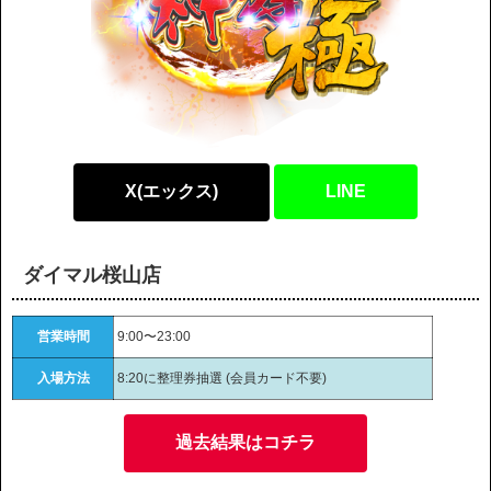
X(エックス)
LINE
ダイマル桜山店
営業時間
9:00〜23:00
入場方法
8:20に整理券抽選 (会員カード不要)
過去結果はコチラ