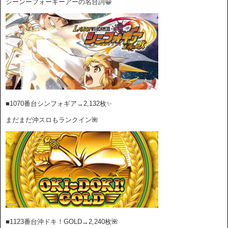
シーンーフォーギーアーの名台詞😀
■1070番台シンフォギア→2,132枚✨
まだまだ沖スロもランクイン🌺
■1123番台沖ドキ！GOLD→2
,240枚
🌺