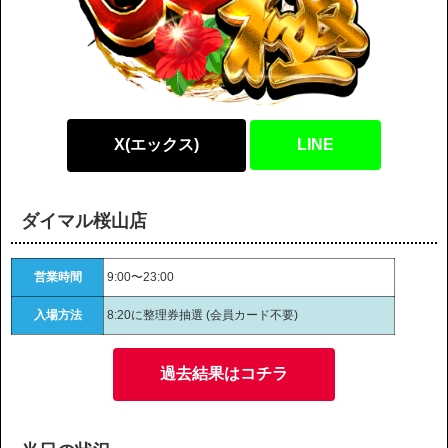
X(エックス)
LINE
ダイマル桜山店
営業時間
9:00〜23:00
入場方法
8:20に整理券抽選 (会員カード不要)
過去結果はコチラ