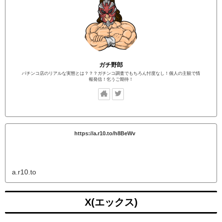
ガチ野郎
パチンコ店のリアルな実態とは？？？ガチンコ調査でもちろん忖度なし！個人の主観で情
報発信！乞うご期待！
https://a.r10.to/h8BeWv
a.r10.to
X(エックス)