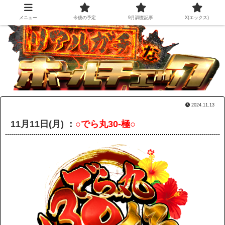
メニュー
今後の予定
9月調査記事
X(エックス)
2024.11.13
11月11日(月) ：
○でら丸30-極○