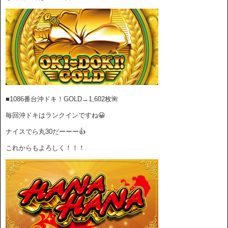
■1086番台沖ドキ！GOLD→1
,602枚
🌺
毎回沖ドキはランクインですね😀
ナイスでら丸30だーーー👍
これからもよろしく！！！