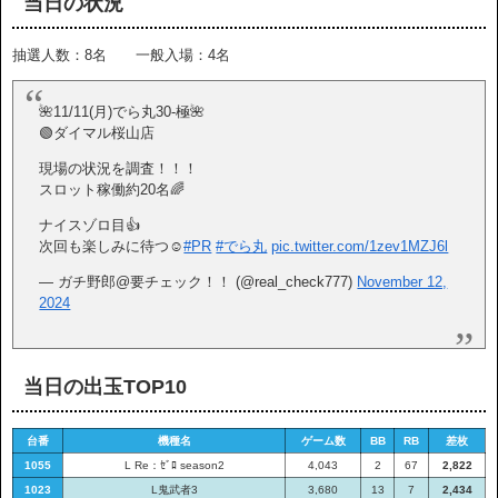
当日の状況
抽選人数：8名 一般入場：4名
🌺11/11(月)でら丸30-極🌺
🟢ダイマル桜山店
現場の状況を調査！！！
スロット稼働約20名🌈
ナイスゾロ目👍
次回も楽しみに待つ☺️
#PR
#でら丸
pic.twitter.com/1zev1MZJ6l
— ガチ野郎@要チェック！！ (@real_check777)
November 12,
2024
当日の出玉TOP10
台番
機種名
ゲーム数
BB
RB
差枚
1055
L Re：ｾﾞﾛ season2
4,043
2
67
2,822
1023
L鬼武者3
3,680
13
7
2,434