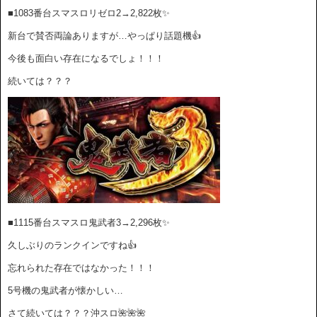
■1083番台スマスロリゼロ2→2,822
枚✨
新台で賛否両論ありますが…やっぱり話題機👍
今後も面白い存在になるでしょ！！！
続いては？？？
■1115番台スマスロ鬼武者3→2
,296枚✨
久しぶりのランクインですね👍
忘れられた存在ではなかった！！！
5号機の鬼武者が懐かしい…
さて続いては？？？沖スロ🌺🌺🌺