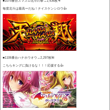
■1075番台スマスロ北斗の拳→2,436枚👊
毎度北斗は最高ーだね！ナイスケンシロウ👍
■1106番台ハナホウオウ→2
,297枚🌺
こちらキングに負けるな！！！応援する👍