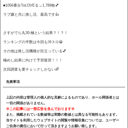
■1056番台ToLOVEる→1,789枚💕
ラブ嬢と共に推し活、最高です👍
さすがでら丸30-極という結果？！？！
ランキングの半数は今回も沖スロ😀
その他は推し活機種が目立っている💕
極めし結果に向けて予習復習！！！
次回調査も要チェックしかない🌈
免責事項
上記の内容は管理人の個人的な見解によるものであり、ホール関係者とは
一切の関係がありません。
※この記事には一部広告を含んでおります※
また、掲載されている数値等は実際の数値とは異なる可能性もあります。
当サイトを利用したウェブサイトの閲覧や情報収集については、ユーザー
ご自身の責任において行って頂きますようお願い致します。