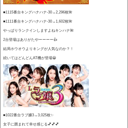
■1115番台キングハナハナ-30→2
,296枚
🌺
■1111番台キングハナハナ-30→1
,602枚
🌺
やっぱりランクインしますよねキンハナ🌺
2台登場はありがたやーーーー👍
結局ホウオウよりキングが人気なのか？！
続いてはどんどんAT機が登場😀
■1022番台ラブ嬢3→3,025
枚✨
女子に囲まれて幸せ感じる💕💕💕