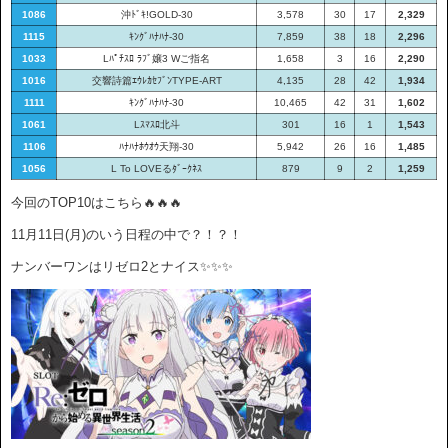
1086
沖ﾄﾞｷ!GOLD-30
3,578
30
17
2,329
1115
ｷﾝｸﾞﾊﾅﾊﾅ-30
7,859
38
18
2,296
1033
Lﾊﾟﾁｽﾛ ﾗﾌﾞ嬢3 Wご指名
1,658
3
16
2,290
1016
交響詩篇ｴｳﾚｶｾﾌﾞﾝTYPE-ART
4,135
28
42
1,934
1111
ｷﾝｸﾞﾊﾅﾊﾅ-30
10,465
42
31
1,602
1061
Lｽﾏｽﾛ北斗
301
16
1
1,543
1106
ﾊﾅﾊﾅﾎｳｵｳ天翔-30
5,942
26
16
1,485
1056
L To LOVEるﾀﾞｰｸﾈｽ
879
9
2
1,259
今回のTOP10はこちら🔥🔥🔥
11月11日(月)のいう日程の中で？！？！
ナンバーワンはリゼロ2とナイス✨✨✨