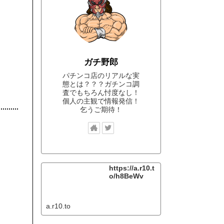
ガチ野郎
パチンコ店のリアルな実
態とは？？？ガチンコ調
査でもちろん忖度なし！
個人の主観で情報発信！
乞うご期待！
https://a.r10.t
o/h8BeWv
a.r10.to