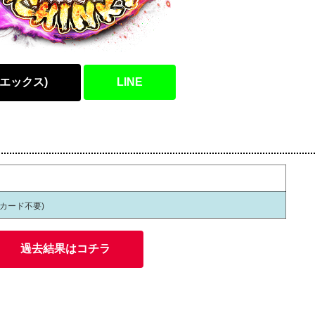
(エックス)
LINE
員カード不要)
過去結果はコチラ