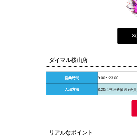
X
ダイマル桜山店
営業時間
9:00〜23:00
入場方法
8:20に整理券抽選 (会
リアルなポイント