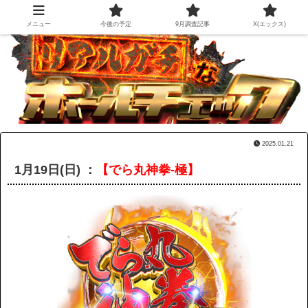
メニュー
今後の予定
9月調査記事
X(エックス)
2025.01.21
1月19日(日) ：
【でら丸神拳-極】