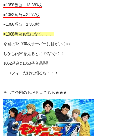
■1058番台→18,380枚
■1062番台→2,277枚
■1056番台→1,360枚
■1068番台も気になる。。。
今回は18,000枚オーバーに目がいく👀
しかし内容を見るとこの2台か？！
1062番台&1068番台✌️✌️✌️
トロフィーだけに頼るな！！！
そして今回のTOP10はこちら🔥🔥🔥