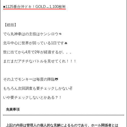
■1125番台沖ドキ！GOLD→1,100枚🌺
【総括】
でら丸神拳はの主役はケンシロウ👊
北斗中心に世界が回っている1日です🔥
世に出てから4月で2年が経過するが。。。
まだまだアチチなバトルを見せてくれ！！！
その上でモンキーは毎度の降臨🐸
もちろん次回調査も要チェックしかない✌️
いや要チェックしないとかある？！
免責事項
上記の内容は管理人の個人的な見解によるものであり、ホール関係者とは