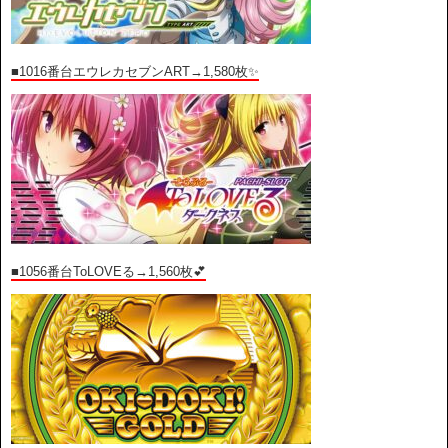
■1016番台エウレカセブンART→1,580枚✨
■1056番台ToLOVEる→1,560枚💕