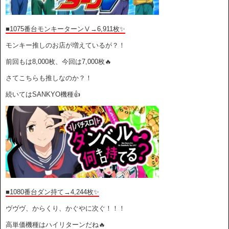
■1075番台モンキーターンⅤ→6,911枚✨
モンキー推しのお店が増えているが？！
前回もは8,000枚、今回は7,000枚🔥
さてこちらも推しなのか？！
続いてはSANKYO機種👍
■1080番台ダン持て→4,244枚✨
ヴヴヴ、からくり、かぐやに次ぐ！！！
高単価機種はハイリターンだね🔥