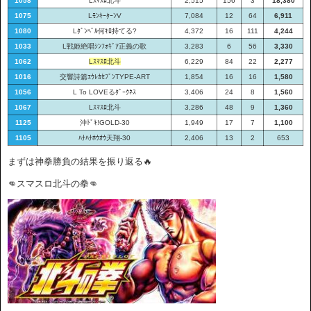
1058
Lｽﾏｽﾛ北斗
2,515
156
3
18,380
1075
LﾓﾝｷｰﾀｰﾝV
7,084
12
64
6,911
1080
Lﾀﾞﾝﾍﾞﾙ何ｷﾛ持てる?
4,372
16
111
4,244
1033
L戦姫絶唱ｼﾝﾌｫｷﾞｱ正義の歌
3,283
6
56
3,330
1062
Lｽﾏｽﾛ北斗
6,229
84
22
2,277
1016
交響詩篇ｴｳﾚｶｾﾌﾞﾝTYPE-ART
1,854
16
16
1,580
1056
L To LOVEるﾀﾞｰｸﾈｽ
3,406
24
8
1,560
1067
Lｽﾏｽﾛ北斗
3,286
48
9
1,360
1125
沖ﾄﾞｷ!GOLD-30
1,949
17
7
1,100
1105
ﾊﾅﾊﾅﾎｳｵｳ天翔-30
2,406
13
2
653
まずは神拳勝負の結果を振り返る🔥
👊スマスロ北斗の拳👊