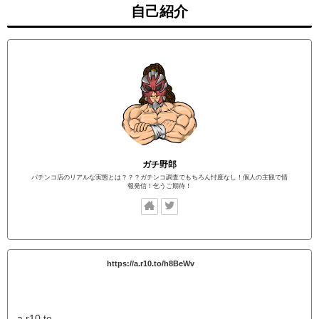
自己紹介
ガチ野郎
パチンコ店のリアルな実態とは？？？ガチンコ調査でもちろん忖度なし！個人の主観で情
報発信！乞うご期待！
https://a.r10.to/h8BeWv
a.r10.to