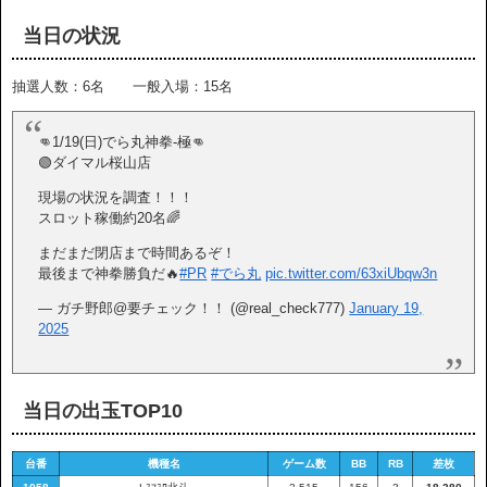
当日の状況
抽選人数：6名 一般入場：15名
👊1/19(日)でら丸神拳-極👊
🟢ダイマル桜山店
現場の状況を調査！！！
スロット稼働約20名🌈
まだまだ閉店まで時間あるぞ！
最後まで神拳勝負だ🔥
#PR
#でら丸
pic.twitter.com/63xiUbqw3n
— ガチ野郎@要チェック！！ (@real_check777)
January 19,
2025
当日の出玉TOP10
台番
機種名
ゲーム数
BB
RB
差枚