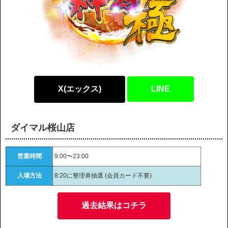
X(エックス)
LINE
ダイマル桜山店
営業時間
9:00〜23:00
入場方法
8:20に整理券抽選 (会員カード不要)
過去結果はコチラ