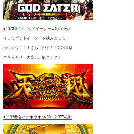
■1073番台Lゴッドイーター→3,076枚✨
そしてゴッドイーターを挟みまして…
ホウオウ！！！さらに沖ドキ！GOLD🥇
こちらもベース高い証拠？！？！
■1102番台ハナホウオウ-30→2,377枚🌺