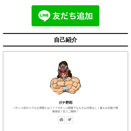
自己紹介
ガチ野郎
パチンコ店のリアルな実態とは？？？ガチンコ調査でもちろん忖度なし！個人の主観で情
報発信！乞うご期待！