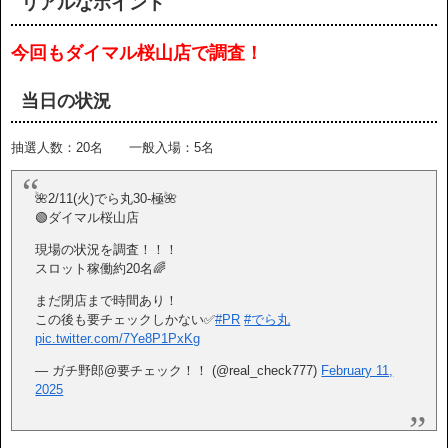
リアルなポイント
今回もダイマル桜山店で調査！
当日の状況
抽選人数：20名 一般入場：5名
🌺2/11(火)でら丸30-極🌺
🟢ダイマル桜山店
現場の状況を調査！！！
スロット稼働約20名🌈
まだ閉店まで時間あり！
この後も要チェックしかない✅
#PR
#でら丸
pic.twitter.com/7Ye8P1PxKg
— ガチ野郎@要チェック！！ (@real_check777)
February 11,
2025