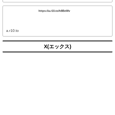
https://a.r10.to/h8BeWv
a.r10.to
X(エックス)