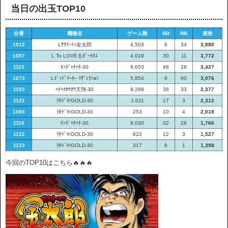
当日の出玉TOP10
台番
機種名
ゲーム数
BB
RB
差枚
1012
Lｻﾗﾘｰﾏﾝ金太郎
4,503
6
34
3,880
1057
L To LOVEるﾀﾞｰｸﾈｽ
4,019
30
11
3,772
1115
ｷﾝｸﾞﾊﾅﾊﾅ-30
9,653
46
28
3,427
1073
Lｺﾞｯﾄﾞｲｰﾀｰ ﾘｻﾞﾚｸｼｮﾝ
5,854
9
60
3,076
1102
ﾊﾅﾊﾅﾎｳｵｳ天翔-30
9,289
36
33
2,377
1121
沖ﾄﾞｷ!GOLD-30
1,011
17
3
2,312
1085
沖ﾄﾞｷ!GOLD-30
253
10
4
2,018
1116
ｷﾝｸﾞﾊﾅﾊﾅ-30
8,030
32
28
1,766
1122
沖ﾄﾞｷ!GOLD-30
822
12
3
1,527
1123
沖ﾄﾞｷ!GOLD-30
317
8
1
1,398
今回のTOP10はこちら🔥🔥🔥