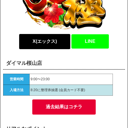
X(エックス)
LINE
ダイマル桜山店
営業時間
9:00〜23:00
入場方法
8:20に整理券抽選 (会員カード不要)
過去結果はコチラ