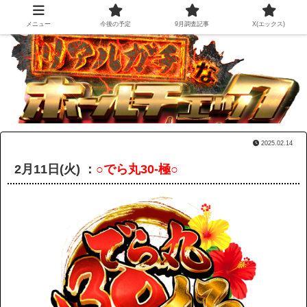
メニュー
今後の予定
9月調査記事
X(エックス)
2025.02.14
2月11日(火) ：
○でら丸30-極○