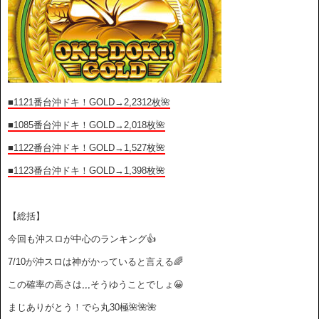
■1121番台沖ドキ！GOLD→2,2312枚🌺
■1085番台沖ドキ！GOLD→2,018枚🌺
■1122番台沖ドキ！GOLD→1,527枚🌺
■1123番台沖ドキ！GOLD→1,398枚🌺
【総括】
今回も沖スロが中心のランキング👍
7/10が沖スロは神がかっていると言える🌈
この確率の高さは,,,そうゆうことでしょ😀
まじありがとう！でら丸30極🌺🌺🌺