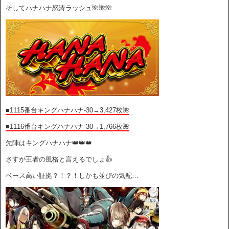
そしてハナハナ怒涛ラッシュ🌺🌺🌺
■1115番台キングハナハナ-30→3,427枚🌺
■1116番台キングハナハナ-30→1,766枚🌺
先陣はキングハナハナ👑👑👑
さすが王者の風格と言えるでしょ👍
ベース高い証拠？！？！しかも並びの気配…