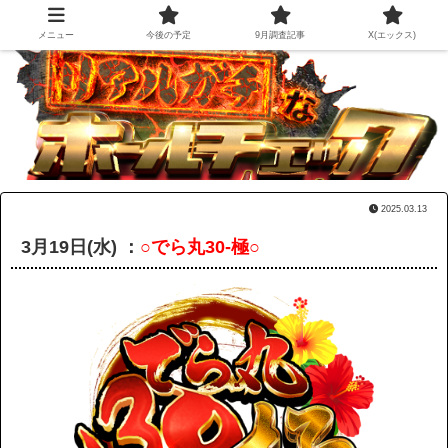
メニュー
今後の予定
9月調査記事
X(エックス)
2025.03.13
3月19日(水) ：
○でら丸30-極○