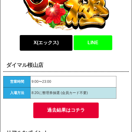
X(エックス)
LINE
ダイマル桜山店
営業時間
9:00〜23:00
入場方法
8:20に整理券抽選 (会員カード不要)
過去結果はコチラ