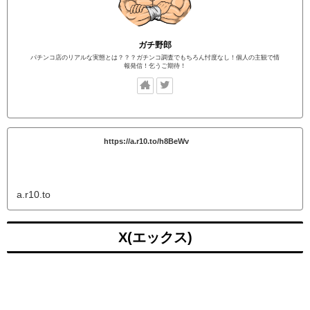
ガチ野郎
パチンコ店のリアルな実態とは？？？ガチンコ調査でもちろん忖度なし！個人の主観で情
報発信！乞うご期待！
https://a.r10.to/h8BeWv
a.r10.to
X(エックス)