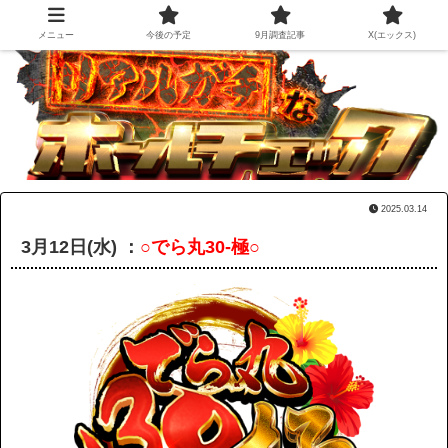
メニュー
今後の予定
9月調査記事
X(エックス)
2025.03.14
3月12日(水) ：
○でら丸30-極○