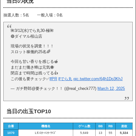
当日の状況
抽選人数：5名 一般入場：0名
🌺3/12(水)でら丸30-極🌺
🟢ダイマル桜山店
現場の状況を調査！！！
スロット稼働約25名🌈
今回も甘い香りを感じる🍯
まだまだ働き蜂は元気🐝
閉店まで時間は残ってる👍
この後も要チェック✅
#PR
#でら丸
pic.twitter.com/64h1Do3KhJ
— ガチ野郎@要チェック！！ (@real_check777)
March 12, 2025
当日の出玉TOP10
台番
機種名
ゲーム数
BB
RB
差枚
1070
Lﾓﾝｽﾀｰﾊﾝﾀｰﾗｲｽﾞ
5,649
13
55
5,324