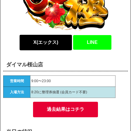
X(エックス)
LINE
ダイマル桜山店
営業時間
9:00〜23:00
入場方法
8:20に整理券抽選 (会員カード不要)
過去結果はコチラ