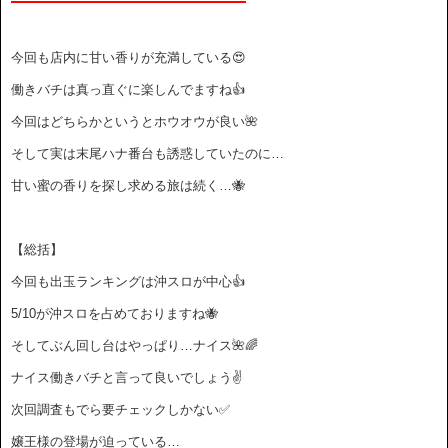
今回も店内に甘い香りが充満している😍
働きバチは真っ直ぐに楽しんでますね👍
今回はどちらかというとホウオウが良い🌺
そして実は末尾ハナ番台も誘惑していたのに…
甘い蜜の香りを探し求める旅は続く…🐝
【総括】
今回も出玉ランキングは沖スロが中心👍
5/10が沖スロを占めておりますね🐝
そしてぶん回し台はやっぱり…ナイス🌺🌈
ナイス働きバチと言って良いでしょう✌️
次回調査もでら要チェックしかない✅
嬢王様の登場が迫っている…