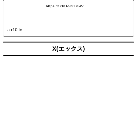
https://a.r10.to/h8BeWv
a.r10.to
X(エックス)