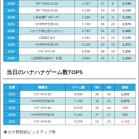
1083
沖ﾄﾞｷ!GOLD-30
1,767
27
8
3,745
1125
沖ﾄﾞｷ!GOLD-30
2,139
24
18
3,192
1018
L革命機ｳﾞｧﾙｳﾞﾚｲｳﾞ
1,290
41
3
3,190
1101
ﾊﾅﾊﾅﾎｳｵｳ天翔-30
7,749
36
22
2,570
1026
Lかぐや様は告らせたい
4,782
31
22
2,465
1036
L戦国乙女4
1,291
10
10
2,133
1105
ﾊﾅﾊﾅﾎｳｵｳ天翔-30
5,206
23
15
1,372
1115
ｷﾝｸﾞﾊﾅﾊﾅ-30
8,638
36
19
1,252
1025
L回胴黙示録ｶｲｼﾞ 狂宴
3,824
25
7
1,224
当日のハナハナゲーム数TOP5
台番
機種名
ゲーム数
BB
RB
差枚
1115
ｷﾝｸﾞﾊﾅﾊﾅ-30
8,638
36
19
1,252
1101
ﾊﾅﾊﾅﾎｳｵｳ天翔-30
7,749
36
22
2,570
1118
ｷﾝｸﾞﾊﾅﾊﾅ-30
6,478
20
16
-895
1108
ﾊﾅﾊﾅﾎｳｵｳ天翔-30
6,416
27
17
946
1111
ｷﾝｸﾞﾊﾅﾊﾅ-30
5,276
12
13
-1,745
🐝ガチ野郎的ピックアップ🌺