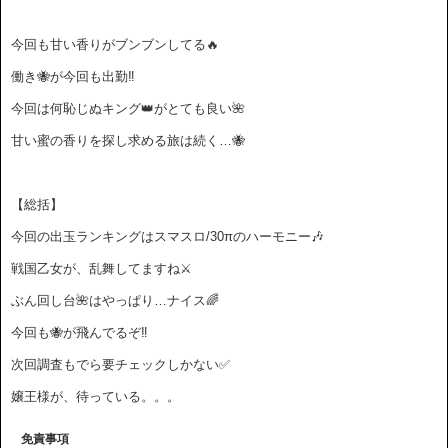
今回も甘い香りがブンブンしてる🔥
働き🐝が今回も出勤‼️
今回は何恥じぬキング👑がとても良い🌺
甘い蜜の香りを探し求める旅は続く…🐝
【総括】
今回の出玉ランキングはスマスロ/30πのハーモニー🎶
戦国乙女が、乱舞してますね⚔️
ぶん回し台🌺はやっぱり…ナイス🌈
今回も🐝が飛んでるぞ‼️
次回調査もでら要チェックしかない✅
嬢王様が、待っている。。。
免責事項