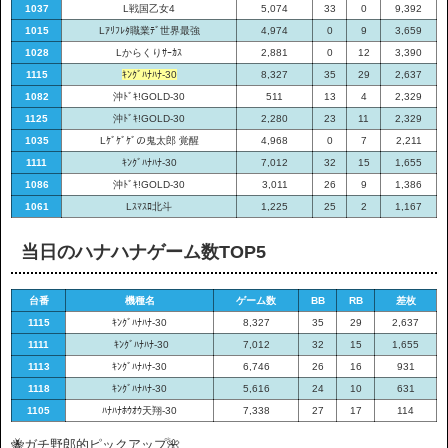
1037
L戦国乙女4
5,074
33
0
9,392
1015
Lｱﾘﾌﾚﾀ職業ﾃﾞ世界最強
4,974
0
9
3,659
1028
Lからくりｻｰｶｽ
2,881
0
12
3,390
1115
ｷﾝｸﾞﾊﾅﾊﾅ-30
8,327
35
29
2,637
1082
沖ﾄﾞｷ!GOLD-30
511
13
4
2,329
1125
沖ﾄﾞｷ!GOLD-30
2,280
23
11
2,329
1035
Lｹﾞｹﾞｹﾞの鬼太郎 覚醒
4,968
0
7
2,211
1111
ｷﾝｸﾞﾊﾅﾊﾅ-30
7,012
32
15
1,655
1086
沖ﾄﾞｷ!GOLD-30
3,011
26
9
1,386
1061
Lｽﾏｽﾛ北斗
1,225
25
2
1,167
当日のハナハナゲーム数TOP5
台番
機種名
ゲーム数
BB
RB
差枚
1115
ｷﾝｸﾞﾊﾅﾊﾅ-30
8,327
35
29
2,637
1111
ｷﾝｸﾞﾊﾅﾊﾅ-30
7,012
32
15
1,655
1113
ｷﾝｸﾞﾊﾅﾊﾅ-30
6,746
26
16
931
1118
ｷﾝｸﾞﾊﾅﾊﾅ-30
5,616
24
10
631
1105
ﾊﾅﾊﾅﾎｳｵｳ天翔-30
7,338
27
17
114
🐝ガチ野郎的ピックアップ🌺