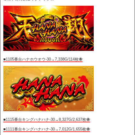
■1105
番台ハナホウオウ-30→7,338G/114枚🐝
■1115番台キングハナハナ-30→8,327G/2,637枚🐝
■1111番台キングハナハナ-30→7,012G/1,655枚🐝