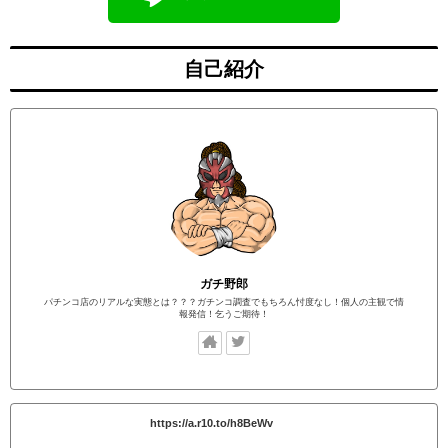
自己紹介
ガチ野郎
パチンコ店のリアルな実態とは？？？ガチンコ調査でもちろん忖度なし！個人の主観で情
報発信！乞うご期待！
https://a.r10.to/h8BeWv