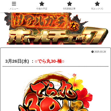
メニュー
今後の予定
9月調査記事
X(エックス)
2025.03.28
3月26日(水) ：
○でら丸30-極○