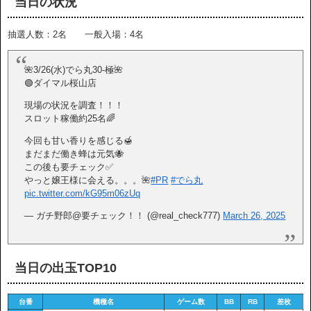
当日の状況
抽選人数：2名 一般入場：4名
🌺3/26(水)でら丸30-極🌺
🟢ダイマル桜山店
現場の状況を調査！！！
スロット稼働約25名🌈
今回も甘い香りを感じる🍯
まだまだ働き蜂は元気🐝
この後も要チェック✅
やっと嬢王様に会える。。。🌺
#PR
#でら丸
pic.twitter.com/kG95m06zUq
— ガチ野郎@要チェック！！ (@real_check777)
March 26, 2025
当日の出玉TOP10
台番
機種名
ゲーム数
BB
RB
差枚