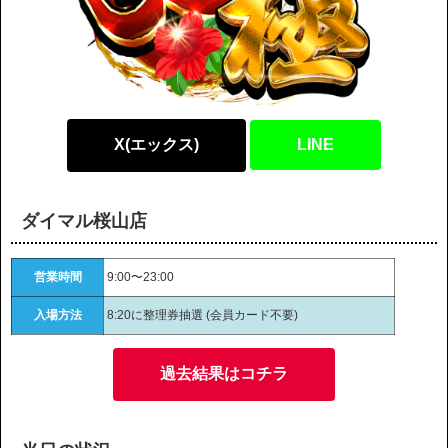
X(エックス)
LINE
ダイマル桜山店
営業時間
9:00〜23:00
入場方法
8:20に整理券抽選 (会員カード不要)
過去結果はコチラ