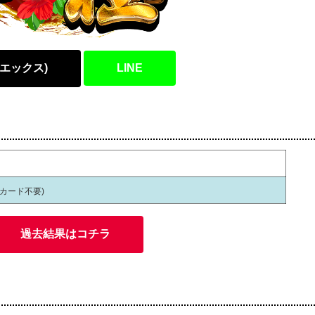
(エックス)
LINE
員カード不要)
過去結果はコチラ