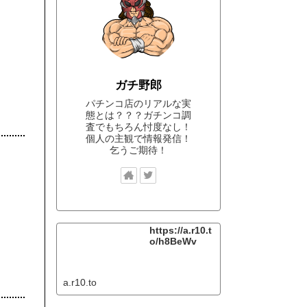
ガチ野郎
パチンコ店のリアルな実
態とは？？？ガチンコ調
査でもちろん忖度なし！
個人の主観で情報発信！
乞うご期待！
https://a.r10.t
o/h8BeWv
a.r10.to