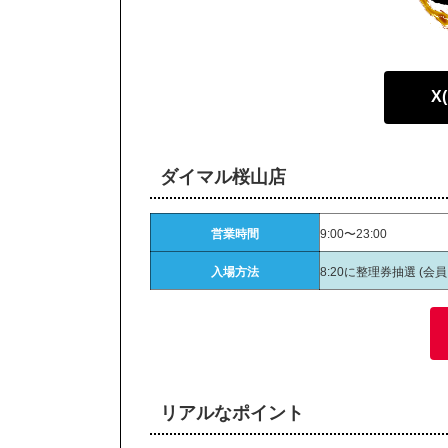
X
ダイマル桜山店
営業時間
9:00〜23:00
入場方法
8:20に整理券抽選 (会
リアルなポイント