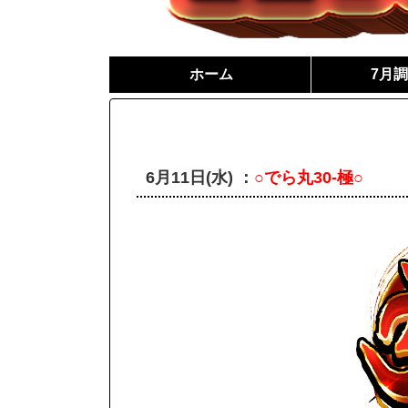
ホーム
7月
6月11日(水) ：
○でら丸30-極○