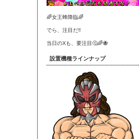
🌈女王蜂降臨🌈
でら、注目だ‼️
当日のXも、要注目🤔🌈🐝
設置機種ラインナップ