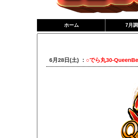
ホーム
7月
6月28日(土) ：
○でら丸30-QueenBe