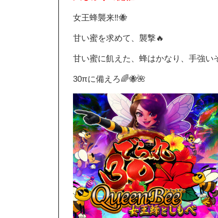
女王蜂襲来‼️🐝
甘い蜜を求めて、襲撃🔥
甘い蜜に飢えた、蜂はかなり、手強いぞ
30πに備えろ🌈🐝🌺