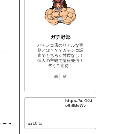
ガチ野郎
パチンコ店のリアルな実
態とは？？？ガチンコ調
査でもちろん忖度なし！
個人の主観で情報発信！
乞うご期待！
https://a.r10.t
o/h8BeWv
a.r10.to