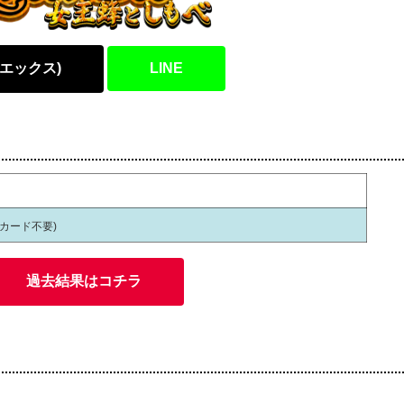
(エックス)
LINE
員カード不要)
過去結果はコチラ