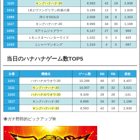
1115
キングハナハナ-30
8,593
42
19
2,938
1012
LBエヴァンゲリヲン約束の扉
3,199
12
5
1,928
1085
沖ドキ!GOLD
2,009
18
8
1,303
1117
キングハナハナ-30
8,996
34
30
1,198
1052
Sアイムジャグラー
6,147
27
19
966
1070
Lモンスターハンターライズ
1,032
0
2
925
1025
Lシャーマンキング
1,319
4
0
687
当日のハナハナゲーム数TOP5
台番
機種名
ゲーム数
BB
RB
差枚
1101
ハナハナホウオウ-30
10,286
46
37
4,407
1111
キングハナハナ-30
10,007
45
32
3,021
1103
ハナハナホウオウ-30
9,349
28
28
-141
1117
キングハナハナ-30
8,996
34
30
1,198
1115
キングハナハナ-30
8,593
42
19
2,938
🐝ガチ野郎的ピックアップ🌺