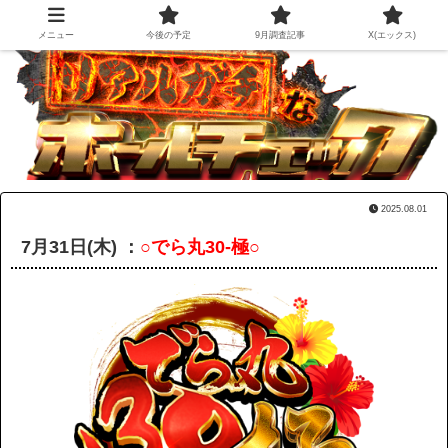
メニュー
今後の予定
9月調査記事
X(エックス)
2025.08.01
7月31日(木) ：
○でら丸30-極○