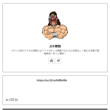
ガチ野郎
パチンコ店のリアルな実態とは？？？ガチンコ調査でもちろん忖度なし！個人の主観で情
報発信！乞うご期待！
https://a.r10.to/h8BeWv
a.r10.to