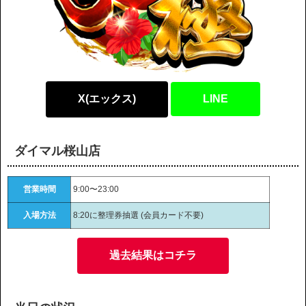
X(エックス)
LINE
ダイマル桜山店
営業時間
9:00〜23:00
入場方法
8:20に整理券抽選 (会員カード不要)
過去結果はコチラ