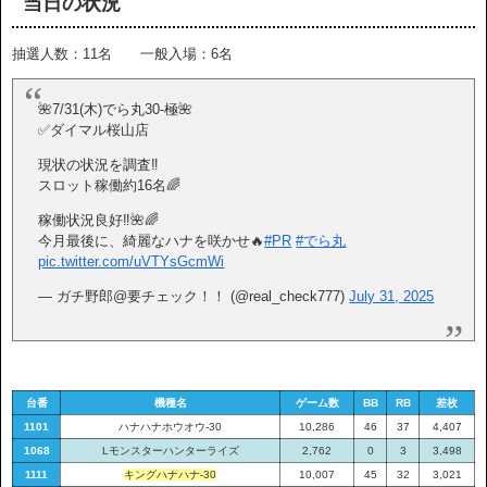
当日の状況
抽選人数：11名 一般入場：6名
🌺7/31(木)でら丸30-極🌺
✅ダイマル桜山店
現状の状況を調査‼️
スロット稼働約16名🌈
稼働状況良好‼️🌺🌈
今月最後に、綺麗なハナを咲かせ🔥
#PR
#でら丸
pic.twitter.com/uVTYsGcmWi
— ガチ野郎@要チェック！！ (@real_check777)
July 31, 2025
台番
機種名
ゲーム数
BB
RB
差枚
1101
ハナハナホウオウ-30
10,286
46
37
4,407
1068
Lモンスターハンターライズ
2,762
0
3
3,498
1111
キングハナハナ-30
10,007
45
32
3,021