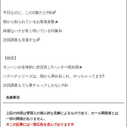
平日なのに、このG数だと‼️🌺🌈
朝から粘られているお客様多数🔥
綺麗なハナが良く咲いている印象👍
次回調査も見逃すな🌈
【総括】
モンハンが全体的に状況良し‼️ハンター絶好調🔥
ハナハナシリーズは、朝から満台👍これ、やっちゃってます⁉️
次回調査もでら要チェックしかない‼️👍
免責事項
上記の内容は管理人の個人的な見解によるものであり、ホール関係者とは
一切の関係がありません。
※この記事には一部広告を含んでおります※