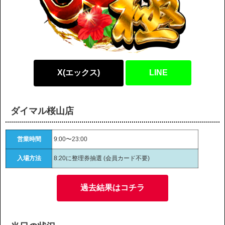
X(エックス)
LINE
ダイマル桜山店
営業時間
9:00〜23:00
入場方法
8:20に整理券抽選 (会員カード不要)
過去結果はコチラ