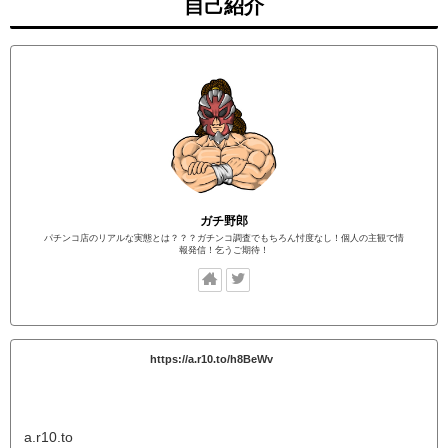
自己紹介
ガチ野郎
パチンコ店のリアルな実態とは？？？ガチンコ調査でもちろん忖度なし！個人の主観で情
報発信！乞うご期待！
https://a.r10.to/h8BeWv
a.r10.to