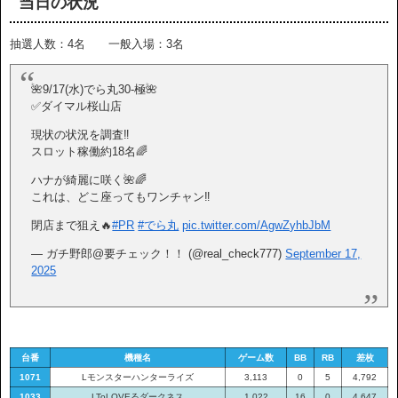
当日の状況
抽選人数：4名 一般入場：3名
🌺9/17(水)でら丸30-極🌺
✅ダイマル桜山店
現状の状況を調査‼️
スロット稼働約18名🌈
ハナが綺麗に咲く🌺🌈
これは、どこ座ってもワンチャン‼️
閉店まで狙え🔥
#PR
#でら丸
pic.twitter.com/AgwZyhbJbM
— ガチ野郎@要チェック！！ (@real_check777)
September 17,
2025
台番
機種名
ゲーム数
BB
RB
差枚
1071
Lモンスターハンターライズ
3,113
0
5
4,792
1033
LToLOVEるダークネス
1,022
16
0
4,647