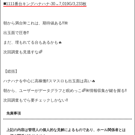
◼️1111番台キングハナハナ-30→7,019G/3,233枚
朝から満台🌺これは、期待値ある‼️🌺
出玉面で圧巻⁉️
まだ、埋もれてる台もあるかも🔥
次回調査も見逃すな🌈
【総括】
ハナハナを中心に高稼働‼️スマスロも出玉面は高い🔥
朝から、ユーザーがデータグラフと睨めっこ🌈🌺情報収集が鍵を握る‼️
次回調査もでら要チェックしかない‼️
免責事項
上記の内容は管理人の個人的な見解によるものであり、ホール関係者とは