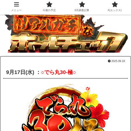
メニュー
今後の予定
9月調査記事
X(エックス)
2025.09.18
9月17日(水) ：
○でら丸30-極○