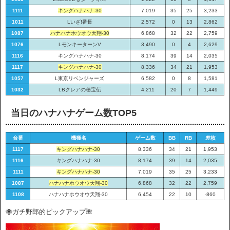
1111
キングハナハナ-30
7,019
35
25
3,233
1011
Lいざ!番長
2,572
0
13
2,862
1087
ハナハナホウオウ天翔-30
6,868
32
22
2,759
1076
LモンキーターンV
3,490
0
4
2,629
1116
キングハナハナ-30
8,174
39
14
2,035
1117
キングハナハナ-30
8,336
34
21
1,953
1057
L東京リベンジャーズ
6,582
0
8
1,581
1032
LBクレアの秘宝伝
4,211
20
7
1,449
当日のハナハナゲーム数TOP5
台番
機種名
ゲーム数
BB
RB
差枚
1117
キングハナハナ-30
8,336
34
21
1,953
1116
キングハナハナ-30
8,174
39
14
2,035
1111
キングハナハナ-30
7,019
35
25
3,233
1087
ハナハナホウオウ天翔-30
6,868
32
22
2,759
1108
ハナハナホウオウ天翔-30
6,454
22
10
-860
🐝ガチ野郎的ピックアップ🌺