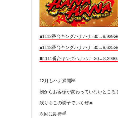
■1112番台キングハナハナ-30→8,929G/
■1113番台キングハナハナ-30→8,625G/
◼️1111番台キングハナハナ-30→8,293G
12月もハナ満開🌺
朝からお客様が変わっていないところも
残りもこの調子でいくぜ🔥
次回に期待🌈