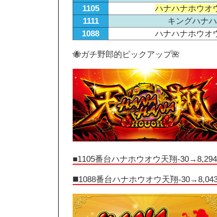
1105
ハナハナホウオウ
1111
キングハナハナ
1088
ハナハナホウオウ
🐝ガチ野郎的ピックアップ🌺
■1105
番台ハナホウオウ天翔-30→8,294G
◼️1088番台ハナホウオウ天翔-30→8,043