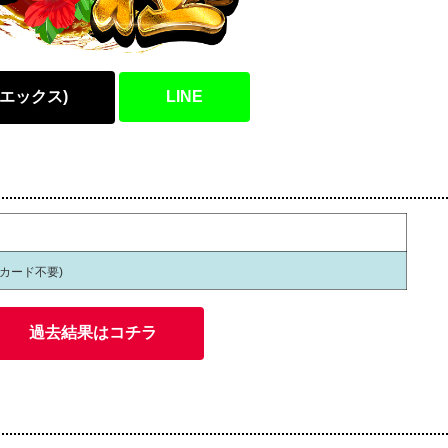
(エックス)
LINE
員カード不要)
過去結果はコチラ