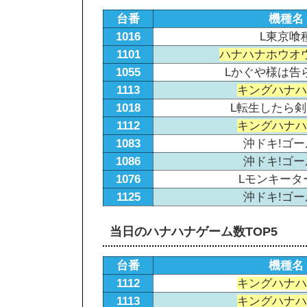
台番
機種名
1016
L東京喰
1101
ハナハナホウオウ
1055
Lかぐや様は告
1113
キングハナハナ
1018
L転生したら
1112
キングハナハナ
1083
沖ドキ!ゴー
1086
沖ドキ!ゴー
1076
Lモンキータ
1125
沖ドキ!ゴー
当日のハナハナゲーム数TOP5
台番
機種名
1112
キングハナハナ
1113
キングハナハナ