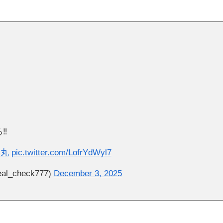
️
ら丸
pic.twitter.com/LofrYdWyl7
check777)
December 3, 2025