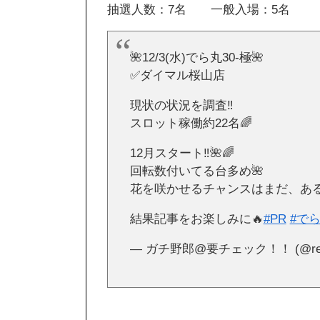
抽選人数：7名 一般入場：5名
🌺12/3(水)でら丸30-極🌺
✅ダイマル桜山店
現状の状況を調査‼️
スロット稼働約22名🌈
12月スタート‼️🌺🌈
回転数付いてる台多め🌺
花を咲かせるチャンスはまだ、ある‼
結果記事をお楽しみに🔥
#PR
#で
— ガチ野郎@要チェック！！ (@real_