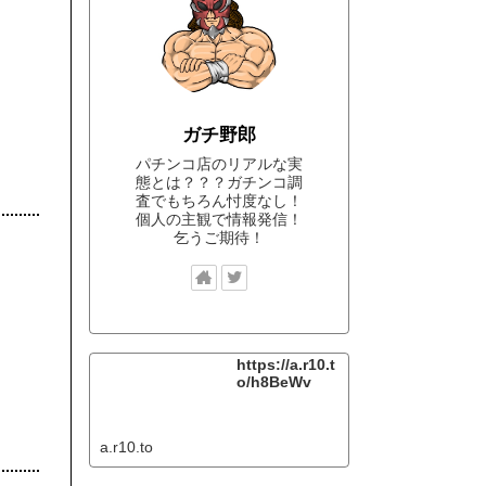
ガチ野郎
パチンコ店のリアルな実
態とは？？？ガチンコ調
査でもちろん忖度なし！
個人の主観で情報発信！
乞うご期待！
https://a.r10.t
o/h8BeWv
a.r10.to