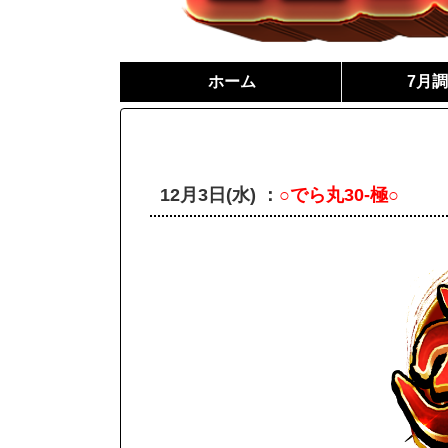
ホーム
7月
12月3日(水
) ：
○でら丸30-極○