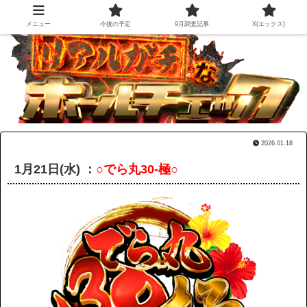
メニュー
今後の予定
9月調査記事
X(エックス)
2026.01.18
1月21日(水) ：
○でら丸30-極○