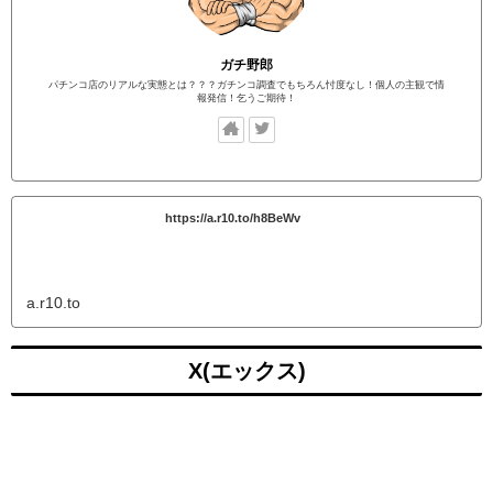
ガチ野郎
パチンコ店のリアルな実態とは？？？ガチンコ調査でもちろん忖度なし！個人の主観で情
報発信！乞うご期待！
https://a.r10.to/h8BeWv
a.r10.to
X(エックス)