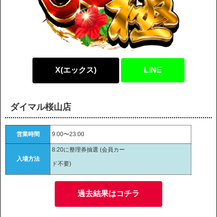
X(エックス)
LINE
ダイマル桜山店
営業時間
9:00〜23:00
8:20に整理券抽選 (会員カー
入場方法
ド不要)
過去結果はコチラ