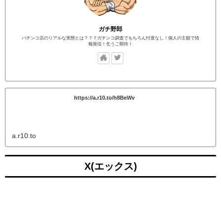
ガチ野郎
パチンコ店のリアルな実態とは？？？ガチンコ調査でもちろん忖度なし！個人の主観で情
報発信！乞うご期待！
https://a.r10.to/h8BeWv
a.r10.to
X(エックス)