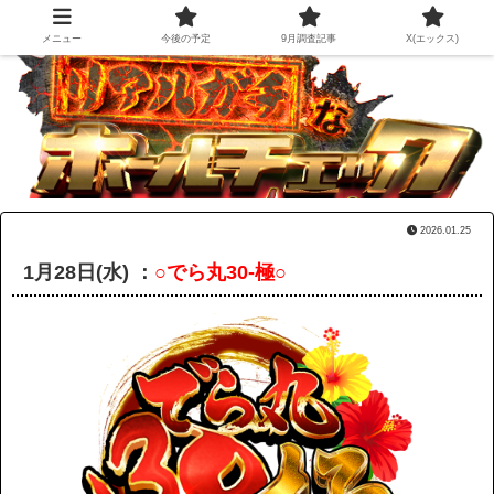
メニュー
今後の予定
9月調査記事
X(エックス)
2026.01.25
1月28日(水) ：
○でら丸30-極○