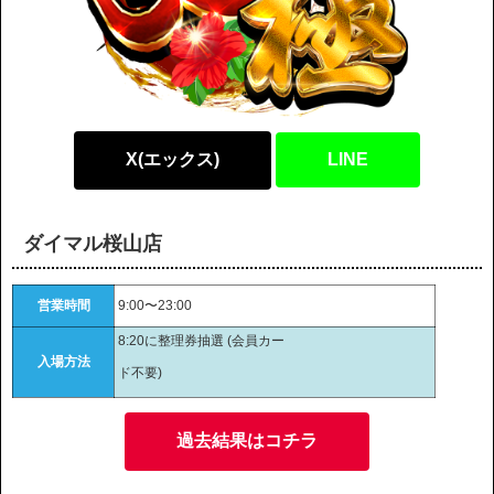
X(エックス)
LINE
ダイマル桜山店
営業時間
9:00〜23:00
8:20に整理券抽選 (会員カー
入場方法
ド不要)
過去結果はコチラ