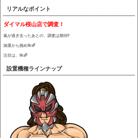
リアルなポイント
ダイマル桜山店で調査！
嵐が過ぎ去ったあとの、調査は期待⁉️
抽選から挑め🌺🌈
注目は、🌺🌈
設置機種ラインナップ