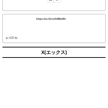
https://a.r10.to/h8BeWv
a.r10.to
X(エックス)