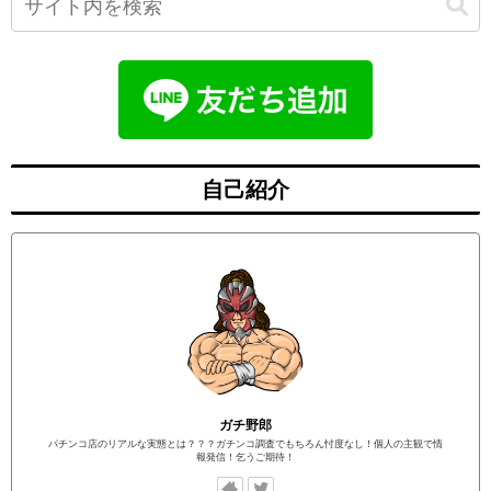
自己紹介
ガチ野郎
パチンコ店のリアルな実態とは？？？ガチンコ調査でもちろん忖度なし！個人の主観で情
報発信！乞うご期待！