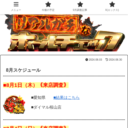
メニュー
今後の予定
9月調査記事
X(エックス)
2024.08.03
2024.08.30
8月スケジュール
■8月1日（木）｟来店調査｠
■愛知県
■結果はこちら
■ダイマル桜山店