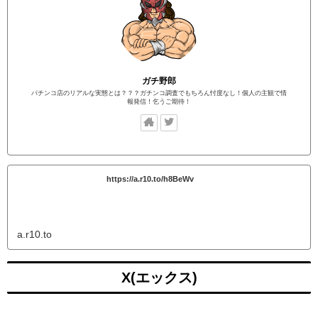
ガチ野郎
パチンコ店のリアルな実態とは？？？ガチンコ調査でもちろん忖度なし！個人の主観で情
報発信！乞うご期待！
https://a.r10.to/h8BeWv
a.r10.to
X(エックス)