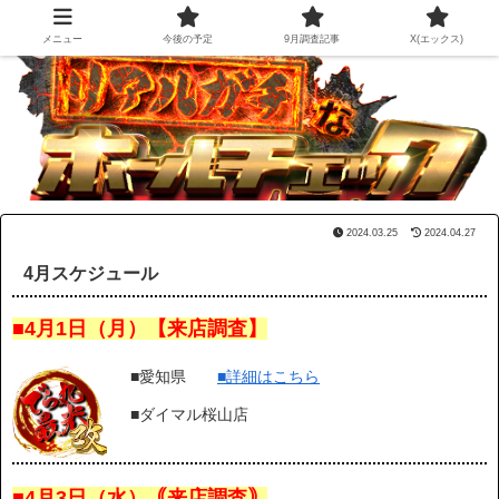
メニュー
今後の予定
9月調査記事
X(エックス)
2024.03.25
2024.04.27
4月スケジュール
■4月1日（月）【来店調査】
■愛知県
■詳細はこちら
■ダイマル桜山店
■4月3日（水）｟来店調査｠