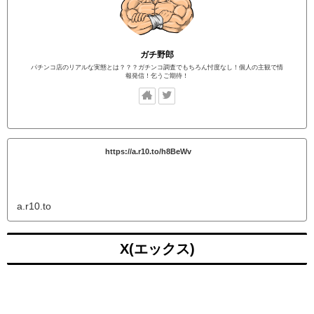
ガチ野郎
パチンコ店のリアルな実態とは？？？ガチンコ調査でもちろん忖度なし！個人の主観で情
報発信！乞うご期待！
https://a.r10.to/h8BeWv
a.r10.to
X(エックス)